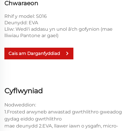
Chwaraeon
Rhif y model: S016
Deunydd: EVA
Lliw: Wedi'i addasu yn unol â'ch gofynion (mae
lliwiau Pantone ar gael)
Cais am Darganfyddiad
Cyflwyniad
Nodweddion:
1.Frosted arwyneb anwastad gwrthlithro gweadog
gydag eiddo gwrthlithro
mae deunydd 2.EVA, llawer iawn o ysgafn, micro-