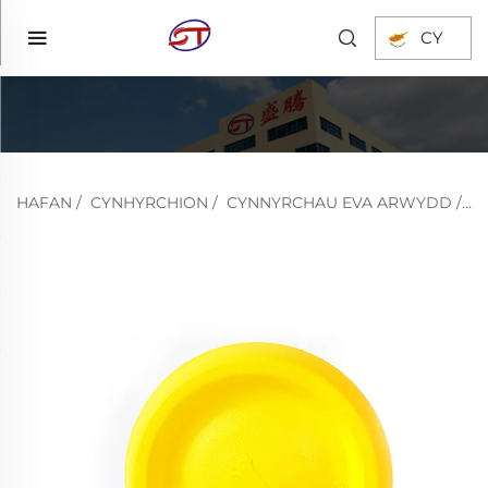
CY
HAFAN
/
CYNHYRCHION
/
CYNNYRCHAU EVA ARWYDD
/
C