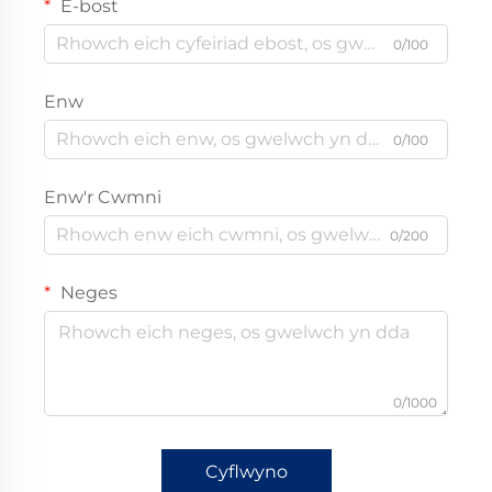
E-bost
0/100
Enw
0/100
Enw'r Cwmni
0/200
Neges
0/1000
Cyflwyno