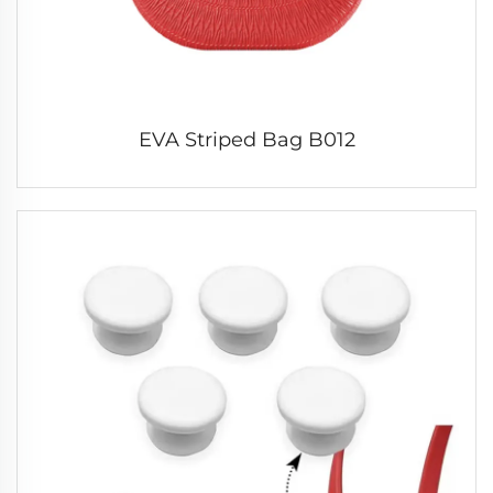
EVA Striped Bag B012