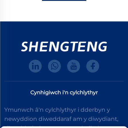
Cynhigiwch i'n cylchlythyr
Ymunwch â'n cylchlythyr i dderbyn y
newyddion diweddaraf am y diwydiant,