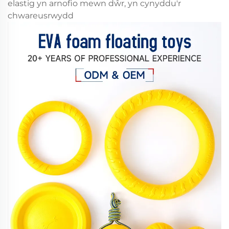
elastig yn arnofio mewn dŵr, yn cynyddu'r
chwareusrwydd