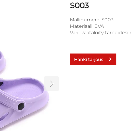
S003
Mallinumero: S003
Materiaali: EVA
Väri: Räätälöity tarpeidesi
Hanki tarjous