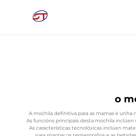
o m
A mochila definitiva para as mamas é unha ma
As funcións principais desta mochila inclúen
As características tecnolóxicas inclúen mat
para manter os tentempiños e as bebidas fr