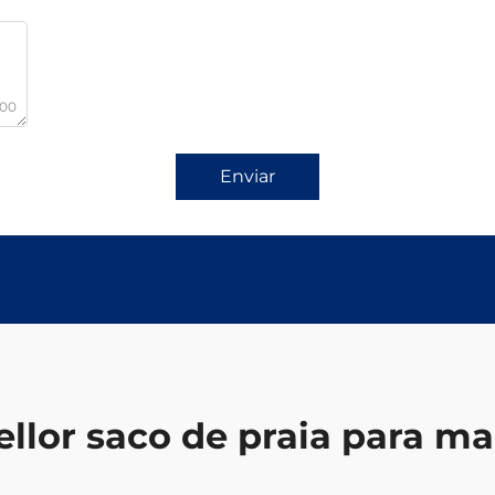
000
Enviar
ellor saco de praia para m