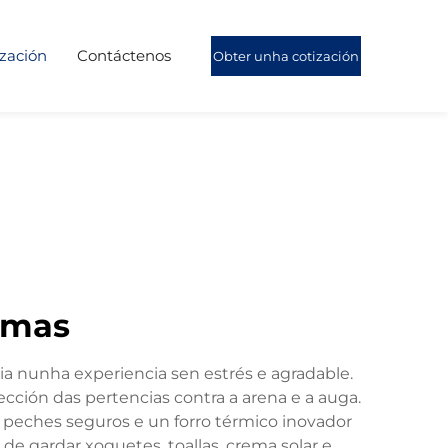
ización
Contáctenos
Obter unha cotización
amas
aia nunha experiencia sen estrés e agradable.
cción das pertencias contra a arena e a auga.
n peches seguros e un forro térmico inovador
 de gardar xoguetes, toallas, crema solar e