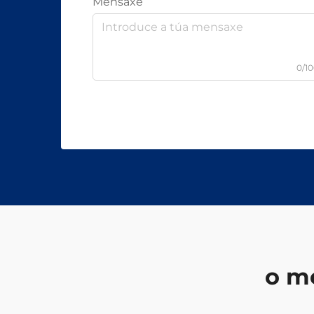
Mensaxe
0/1
o m