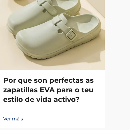
Por que son perfectas as
Co
zapatillas EVA para o teu
que
estilo de vida activo?
mo
Ver máis
Ver 