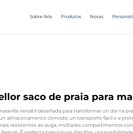
Sobre Nós
Produtos
Novas
Personal
ellor saco de praia para m
ravilla versátil deseñada para transformar un día na pr
 un almacenamento cómodo, un transporte fácil e a prote
eriais resistentes ao auga, múltiples compartimentos co
escas. É perfecta para lonxos días fóra, coa posibilidade