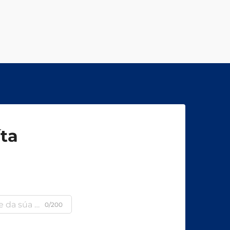
íta
a
0/200