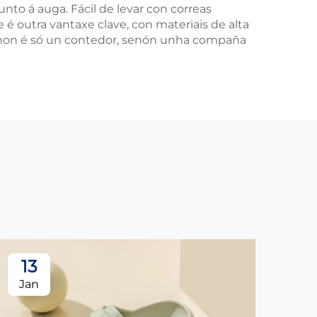
nto á auga. Fácil de levar con correas
e é outra vantaxe clave, con materiais de alta
la non é só un contedor, senón unha compaña
13
1
Jan
Ja