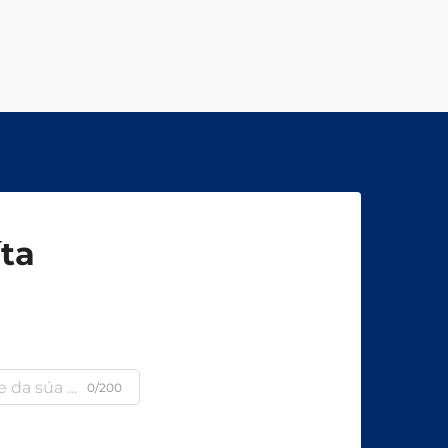
íta
a
0/200