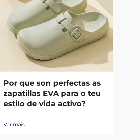
Por que son perfectas as
A 
zapatillas EVA para o teu
es
estilo de vida activo?
mu
Ver máis
Ver 