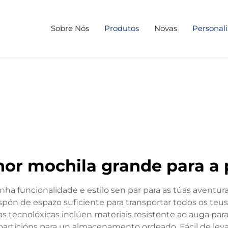
Sobre Nós
Produtos
Novas
Personal
or mochila grande para a 
unha funcionalidade e estilo sen par para as túas avent
pón de espazo suficiente para transportar todos os teus 
cas tecnolóxicas inclúen materiais resistente ao auga par
particións para un almacenamento ordeado. Fácil de lev