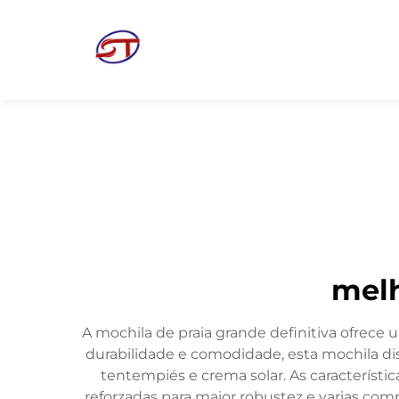
melh
A mochila de praia grande definitiva ofrece 
durabilidade e comodidade, esta mochila dis
tentempiés e crema solar. As característi
reforzadas para maior robustez e varias com