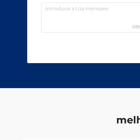
0/1
melh