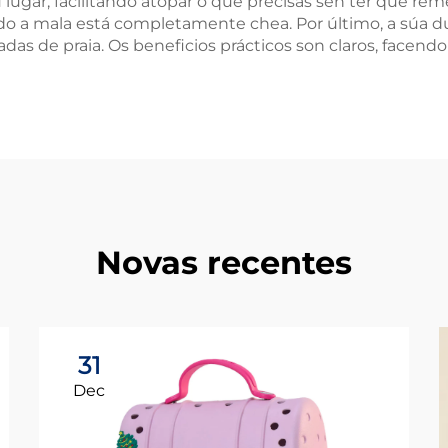
lugar, facilitando atopar o que precisas sen ter que rem
 mala está completamente chea. Por último, a súa dura
s de praia. Os beneficios prácticos son claros, facendo
Novas recentes
31
Dec