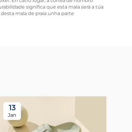
exer. En catro lugar, a correa de hombro
bilidade significa que esta mala será a túa
 desta mala de praia unha parte
13
1
Jan
Ja