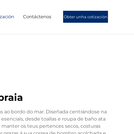
ización
Contáctenos
Obter unha cotización
praia
uras ao bordo do mar. Diseñada centrándose na
esenciais, desde toallas e roupa de baño ata
a manter os teus pertences secos, costuras
ar grazas á sua correa de hombro acolchada e