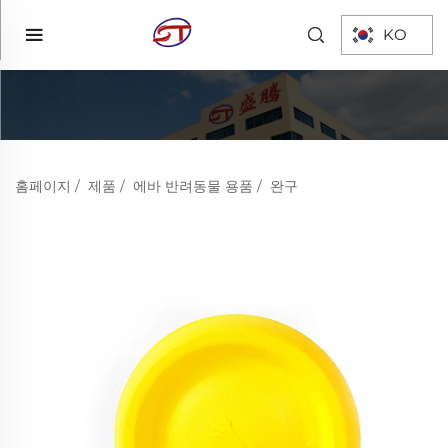
KO
홈페이지
/
제품
/
에바 반려동물 용품
/
완구