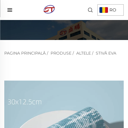
RO
PAGINA PRINCIPALĂ
/
PRODUSE
/
ALTELE
/
STIVĂ EVA