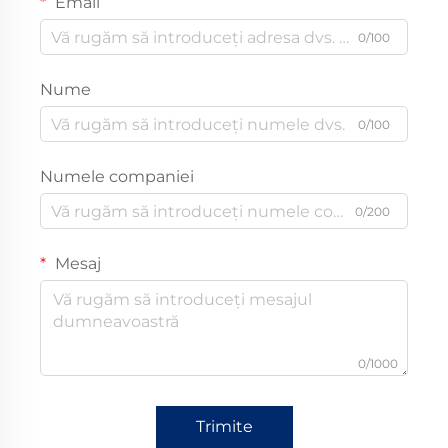
Email
0/100
Nume
0/100
Numele companiei
0/200
Mesaj
0/1000
Trimite