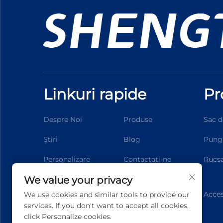
Linkuri rapide
Pr
Despre Noi
Produse
Sac d
Știri
Blog
Pung
Personalizare
Contactați-ne
Rucs
We value your privacy
Acces
We use cookies and similar tools to provide our
services. If you don't want to accept all cookies,
click Personalize cookies.