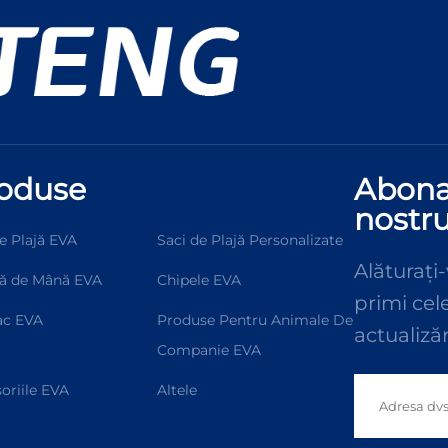
oduse
Abonaț
nostr
e Plajă EVA
Saci de Plajă Personalizate
Alăturați
ă de Mână EVA
Chipele EVA
primi cele
ac EVA
Produse Pentru Animale De
actualizăr
Companie EVA
oriile EVA
Altele