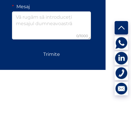
Mesaj
0/1000
Trimite