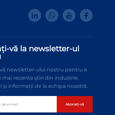
i-vă la newsletter-ul
u
-vă newsletter-ului nostru pentru a
 mai recente știri din industrie,
i și informații de la echipa noastră.
Abonați-vă