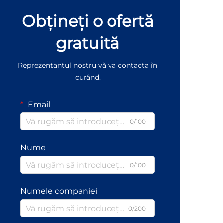
Obțineți o ofertă
gratuită
Reprezentantul nostru vă va contacta în
curând.
Email
0/100
Nume
0/100
Numele companiei
0/200