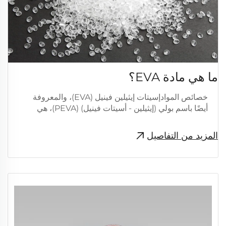
ما هي مادة EVA؟
خصائص الموادإسيتات إيثيلين فينيل (EVA)، والمعروفة
أيضًا باسم بولي (إيثيلين - أسيتات فينيل) (PEVA)، هي
بوليمر مشترك من الإيثيلين وأسيتات الفينيل.EVA هو
بوليمر مرن ينتج مواد "تشبه المطاط" في النعومة
المزيد من التفاصيل
والمرونة.