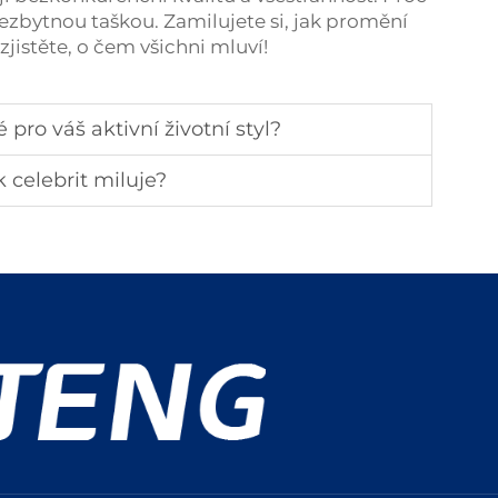
ezbytnou taškou. Zamilujete si, jak promění
 zjistěte, o čem všichni mluví!
pro váš aktivní životní styl?
 celebrit miluje?