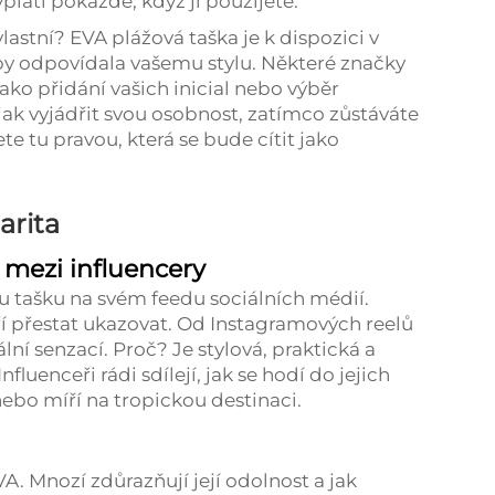
yplatí pokaždé, když ji použijete.
vlastní? EVA plážová taška je k dispozici v
aby odpovídala vašemu stylu. Některé značky
ko přidání vašich inicial nebo výběr
jak vyjádřit svou osobnost, zatímco zůstáváte
te tu pravou, která se bude cítit jako
arita
 mezi influencery
 tašku na svém feedu sociálních médií.
í přestat ukazovat. Od Instagramových reelů
ální senzací. Proč? Je stylová, praktická a
fluenceři rádi sdílejí, jak se hodí do jejich
 nebo míří na tropickou destinaci.
A. Mnozí zdůrazňují její odolnost a jak