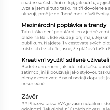
snadno se čistí. Jiní milují, jak udržuje jej
„Vzala jsem si tuto tašku na tři dovolené a
ukazují, proč je oblíbená mezi návštěvníky 
Mezinárodní poptávka a trendy
Tato taška není populární jen v jedné zemi -
pláže na Bali, lidé všude ji přijímají. Její 
publikum. Najdete ji v cestovatelských blo
místních trzích. Je jasné, že plážová tašk
Kreativní využití sdílené uživateli
Budete ohromeni, jak lidé tuto tašku používa
zatímco jiní ji používají jako stylovou tašku
pleny a cestovatelé na ni nedají dopustit j
nekonečné.
Závěr
## Plážová taška EVA je vaším ideálním do
odolnosti. Její globální úspěch dokazuje je