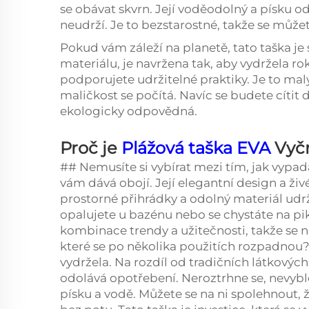
se obávat skvrn. Její voděodolný a písku odo
neudrží. Je to bezstarostné, takže se můžet
Pokud vám záleží na planetě, tato taška j
materiálu, je navržena tak, aby vydržela r
podporujete udržitelné praktiky. Je to mal
maličkost se počítá. Navíc se budete cítit d
ekologicky odpovědná.
Proč je
Plážová taška EVA
Vyč
## Nemusíte si vybírat mezi tím, jak vypad
vám dává obojí. Její elegantní design a živ
prostorné přihrádky a odolný materiál udrž
opalujete u bazénu nebo se chystáte na pik
kombinace trendy a užitečnosti, takže se 
které se po několika použitích rozpadnou?
vydržela. Na rozdíl od tradičních látkovýc
odolává opotřebení. Neroztrhne se, nevybled
písku a vodě. Můžete se na ni spolehnout,