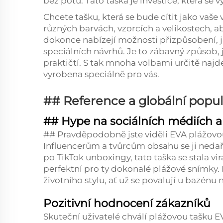
bez potu. Tato taška je investice, která se v
Chcete tašku, která se bude cítit jako vaše 
různých barvách, vzorcích a velikostech, 
dokonce nabízejí možnosti přizpůsobení, ja
speciálních návrhů. Je to zábavný způsob, 
praktičtí. S tak mnoha volbami určitě najde
vyrobena speciálně pro vás.
## Reference a globální popul
## Hype na sociálních médiích a
## Pravděpodobně jste viděli EVA plážovou
Influencerům a tvůrcům obsahu se ji nedař
po TikTok unboxingy, tato taška se stala vir
perfektní pro ty dokonalé plážové snímky. In
životního stylu, ať už se povalují u bazénu
Pozitivní hodnocení zákazníků
Skuteční uživatelé chválí plážovou tašku EV