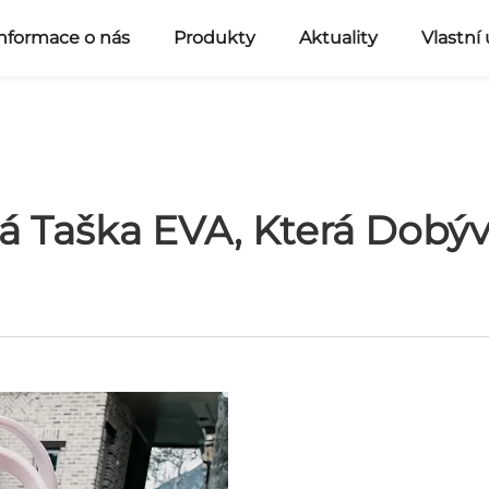
nformace o nás
Produkty
Aktuality
Vlastní
á Taška EVA, Která Dobýv