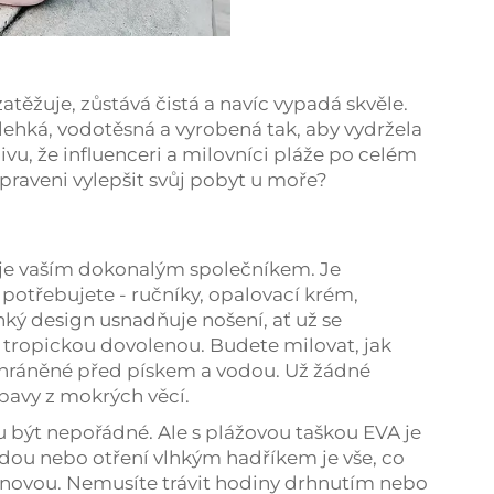
atěžuje, zůstává čistá a navíc vypadá skvěle.
 lehká, vodotěsná a vyrobená tak, aby vydržela
vu, že influenceri a milovníci pláže po celém
ipraveni vylepšit svůj pobyt u moře?
a je vaším dokonalým společníkem. Je
potřebujete - ručníky, opalovací krém,
hký design usnadňuje nošení, ať už se
 tropickou dovolenou. Budete milovat, jak
chráněné před pískem a vodou. Už žádné
bavy z mokrých věcí.
u být nepořádné. Ale s plážovou taškou EVA je
dou nebo otření vlhkým hadříkem je vše, co
ko novou. Nemusíte trávit hodiny drhnutím nebo