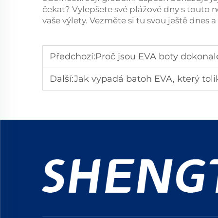
čekat? Vylepšete své plážové dny s touto n
vaše výlety. Vezměte si tu svou ještě dnes a
Předchozí:
Proč jsou EVA boty dokonalé 
Další:
Jak vypadá batoh EVA, který tolik