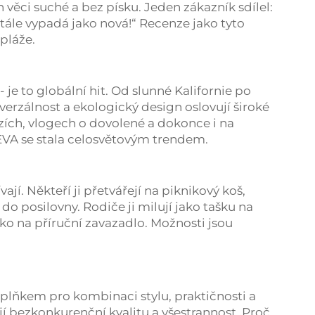
ich věci suché a bez písku. Jeden zákazník sdílel:
 stále vypadá jako nová!“ Recenze jako tyto
pláže.
 je to globální hit. Od slunné Kalifornie po
univerzálnost a ekologický design oslovují široké
zích, vlogech o dovolené a dokonce i na
a EVA se stala celosvětovým trendem.
jí. Někteří ji přetvářejí na piknikový koš,
 do posilovny. Rodiče ji milují jako tašku na
ako na příruční zavazadlo. Možnosti jsou
plňkem pro kombinaci stylu, praktičnosti a
jí bezkonkurenční kvalitu a všestrannost. Proč