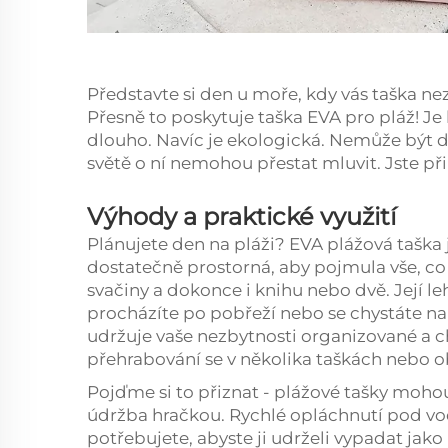
Představte si den u moře, kdy vás taška nez
Přesně to poskytuje taška EVA pro pláž! Je
dlouho. Navíc je ekologická. Nemůže být di
světě o ní nemohou přestat mluvit. Jste př
Výhody a praktické využití
Plánujete den na pláži? EVA plážová tašk
dostatečně prostorná, aby pojmula vše, co 
svačiny a dokonce i knihu nebo dvě. Její le
procházíte po pobřeží nebo se chystáte na
udržuje vaše nezbytnosti organizované a 
přehrabování se v několika taškách nebo o
Pojďme si to přiznat - plážové tašky moho
údržba hračkou. Rychlé opláchnutí pod vo
potřebujete, abyste ji udrželi vypadat ja