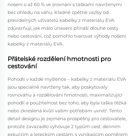
nosení o až 60 % ve srovnání s taškami navrženými
bez ohledu na váhu. Kladné zpětné vazby od
pravidelných uživatelů kabelky z materiálu EVA
zdůrazňují, jak málo unavení přináší dlouhé cesty
nebo cestování, což pomohlo tvarovat výhody nošení
kabelky z materiálu EVA.
Přátelské rozdělení hmotnosti pro
cestování
Pohodlí v každé myšlence – kabelky z materiálu EVA
jsou speciálně navrženy tak, aby poskytovaly
rovnováhu a rozdělování hmotnosti, maximalizující
pohodlí a použitelnost bez toho, aby byla taška těžká
nebo zkreslená kvůli vašim potřebám uvnitř. Tento
detail designu je zejména prospěšný pro cestovatele,
protože zavazadlo vyhovuje 2 typům cest: denním
exkurzím a leteckým cestám, s vynikajícím poměrem