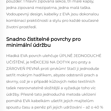
pouzder: 1 hlavní zipovaná sekce, tři malé kapsy,
jedna zipovaná mezipatrna, jedna malá taška.
Vodoupevný design, kabelky z EVA jsou dokonalou
kombinací praktičnosti a stylu pro každé současné
životní prostředí.
Snadno čistitelné povrchy pro
minimální údržbu
Hladká EVA povrch ulehčuje ÚPLNĚ JEDNODUCHÉ
UČIŠTĚNÍ, je MĚKCEJší NA DOTYK pro prsty a
ZÁROVEŇ PEVNÁ proti prvkům! Stačí ji jednoduše
setřít mokrým hadříkem, abyste odstranili prach a
skvrny, což je v případě kůžových nebo textilních
tašek nesrovnatelně složitější a vyžaduje toho víc
údržby. Přesně tato jednoduchá metoda uklízení
pomáhá EVA kabelkám ušetřit jejich majitelům
spoustu času a peněz při jejich udržování – až o 40 %