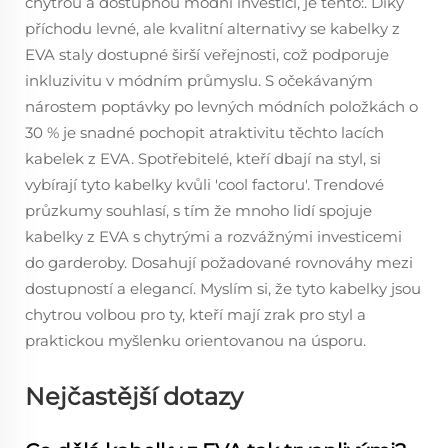
chytrou a dostupnou módní investici, je tento:. Díky
příchodu levné, ale kvalitní alternativy se kabelky z
EVA staly dostupné širší veřejnosti, což podporuje
inkluzivitu v módním průmyslu. S očekávaným
nárostem poptávky po levných módních položkách o
30 % je snadné pochopit atraktivitu těchto lacích
kabelek z EVA. Spotřebitelé, kteří dbají na styl, si
vybírají tyto kabelky kvůli 'cool factoru'. Trendové
průzkumy souhlasí, s tím že mnoho lidí spojuje
kabelky z EVA s chytrými a rozvážnými investicemi
do garderoby. Dosahují požadované rovnováhy mezi
dostupností a elegancí. Myslím si, že tyto kabelky jsou
chytrou volbou pro ty, kteří mají zrak pro styl a
praktickou myšlenku orientovanou na úsporu.
Nejčastější dotazy