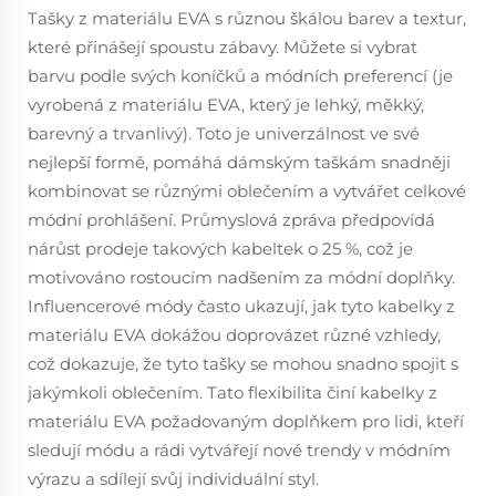
Tašky z materiálu EVA s různou škálou barev a textur,
které přinášejí spoustu zábavy. Můžete si vybrat
barvu podle svých koníčků a módních preferencí (je
vyrobená z materiálu EVA, který je lehký, měkký,
barevný a trvanlivý). Toto je univerzálnost ve své
nejlepší formě, pomáhá dámským taškám snadněji
kombinovat se různými oblečením a vytvářet celkové
módní prohlášení. Průmyslová zpráva předpovídá
nárůst prodeje takových kabeltek o 25 %, což je
motivováno rostoucím nadšením za módní doplňky.
Influencerové módy často ukazují, jak tyto kabelky z
materiálu EVA dokážou doprovázet různé vzhledy,
což dokazuje, že tyto tašky se mohou snadno spojit s
jakýmkoli oblečením. Tato flexibilita činí kabelky z
materiálu EVA požadovaným doplňkem pro lidi, kteří
sledují módu a rádi vytvářejí nové trendy v módním
výrazu a sdílejí svůj individuální styl.