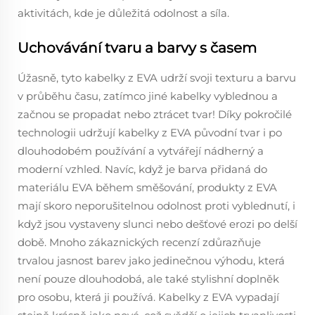
aktivitách, kde je důležitá odolnost a síla.
Uchovávání tvaru a barvy s časem
Úžasně, tyto kabelky z EVA udrží svoji texturu a barvu
v průběhu času, zatímco jiné kabelky vyblednou a
začnou se propadat nebo ztrácet tvar! Díky pokročilé
technologii udržují kabelky z EVA původní tvar i po
dlouhodobém používání a vytvářejí nádherný a
moderní vzhled. Navíc, když je barva přidaná do
materiálu EVA během směšování, produkty z EVA
mají skoro neporušitelnou odolnost proti vyblednutí, i
když jsou vystaveny slunci nebo dešťové erozi po delší
době. Mnoho zákaznických recenzí zdůrazňuje
trvalou jasnost barev jako jedinečnou výhodu, která
není pouze dlouhodobá, ale také stylishní doplněk
pro osobu, která ji používá. Kabelky z EVA vypadají