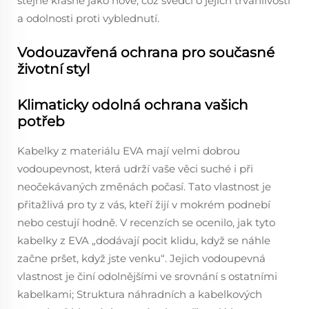
stejně krásně jako nové, což svědčí o jejich trvanlivosti
a odolnosti proti vyblednutí.
Vodouzavřená ochrana pro současné
životní styl
Klimaticky odolná ochrana vašich
potřeb
Kabelky z materiálu EVA mají velmi dobrou
vodoupevnost, která udrží vaše věci suché i při
neočekávaných změnách počasí. Tato vlastnost je
přitažlivá pro ty z vás, kteří žijí v mokrém podnebí
nebo cestují hodně. V recenzích se ocenilo, jak tyto
kabelky z EVA „dodávají pocit klidu, když se náhle
začne pršet, když jste venku“. Jejich vodoupevná
vlastnost je činí odolnějšími ve srovnání s ostatními
kabelkami; Struktura náhradních a kabelkových