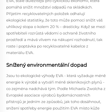
EVA, stále důležitější pro cyklickou ekonomii, která
pomáhá snížit množství odpadů na skládkách.
Přijetím recyklovatelných položek odhalují
ekologické statistiky, že toto může pomoci snížit váš
uhlíkový stopa o kolem 20 % – drasticky. Když se mezi
spotřebiteli rozrůstá vědomí o ochraně životního
prostředí a mává vlivem na nákupní rozhodnutí, tak
roste i poptávka po recyklovatelné kabelce z
materiálu EVA.
Snížený environmentální dopad
Jsou to ekologické výhody EVA - která vyžaduje méně
energie k výrobě a vytváří méně skleníkových plynů -
co zejména nadchává tým. Podle Michaela Zwolcha z
Evropské asociace výrobců bydomácnostních
přístrojů je jedním ze způsobů, jak toho dosáhnout,
snížení spotřeby energie použitím EVA místo kůže