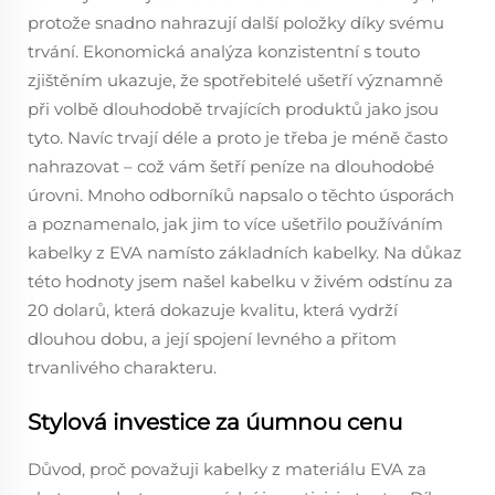
protože snadno nahrazují další položky díky svému
trvání. Ekonomická analýza konzistentní s touto
zjištěním ukazuje, že spotřebitelé ušetří významně
při volbě dlouhodobě trvajících produktů jako jsou
tyto. Navíc trvají déle a proto je třeba je méně často
nahrazovat – což vám šetří peníze na dlouhodobé
úrovni. Mnoho odborníků napsalo o těchto úsporách
a poznamenalo, jak jim to více ušetřilo používáním
kabelky z EVA namísto základních kabelky. Na důkaz
této hodnoty jsem našel kabelku v živém odstínu za
20 dolarů, která dokazuje kvalitu, která vydrží
dlouhou dobu, a její spojení levného a přitom
trvanlivého charakteru.
Stylová investice za úumnou cenu
Důvod, proč považuji kabelky z materiálu EVA za