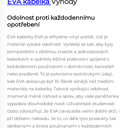
EVA kabelka
Výhody
Odolnost proti každodennímu
opotřebení
EVA kabelky EVA je ethylene-vinyl acetát, což je
materiál vysoké odolnosti. Vyrábějí se tak, aby byly
kompatibilní s většinou značek a jednorázových
kabelkách a vydržely běžné poškození spojené s
každodenním používáním v domácnosti, kanceláři
nebo pradleně. To je potvrzeno statistickými údaji,
kde EVA dokazuje být 10-15krát silnější než tradiční
materiály na kabelky. Taková vynikající odolnost
znamená méně náhrad a oprav, aby vaše peněženka
vypadala dlouhodobě nově. Uživatelské zkušenosti
často zdůrazňují, že EVA zavazadla velmi dobře drží, i
při těžkém nákladu. Je to, co dělá tyto produkty tak
oblíbenými a široce používanými v každodenních