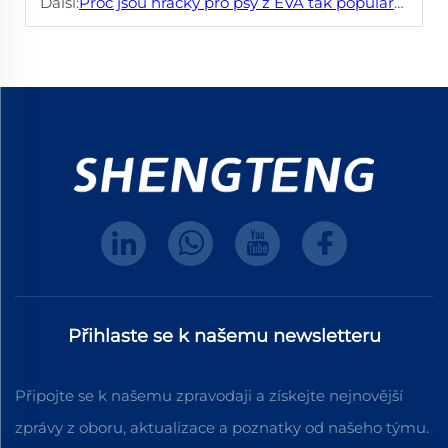
Další:
Proč jsou hračky pro psy z EVA tak populární právě teď?
Přihlaste se k našemu newsletteru
Připojte se k našemu zpravodaji a získejte nejnovější
zprávy z oboru, aktualizace a poznatky od našeho týmu.