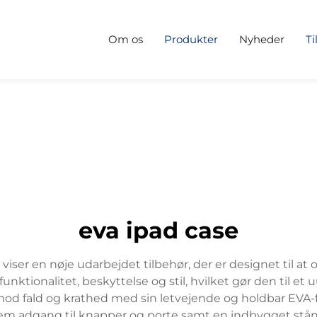
Om os
Produkter
Nyheder
Ti
eva ipad case
 viser en nøje udarbejdet tilbehør, der er designet til
nktionalitet, beskyttelse og stil, hvilket gør den til et 
od fald og krathed med sin letvejende og holdbar EVA-
em adgang til knapper og porte samt en indbygget ståning