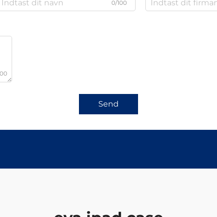
0/100
000
Send