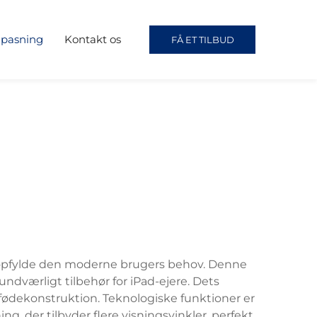
lpasning
Kontakt os
FÅ ET TILBUD
 at opfylde den moderne brugers behov. Denne
uundværligt tilbehør for iPad-ejere. Dets
fødekonstruktion. Teknologiske funktioner er
, der tilbyder flere visningsvinkler, perfekt