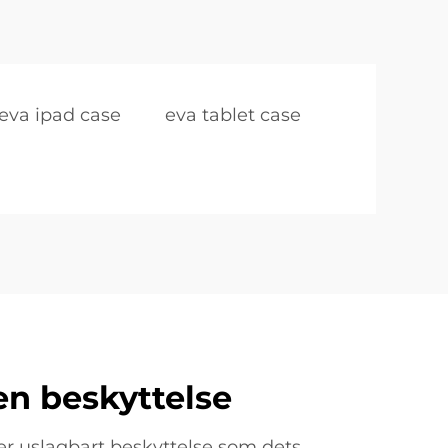
eva ipad case
eva tablet case
en beskyttelse
er uslagbart beskyttelse som dets