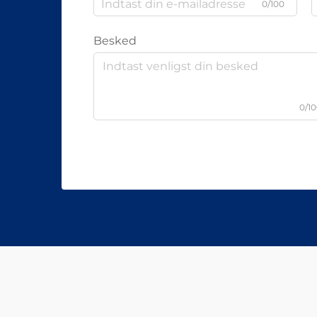
0/100
Besked
0/1