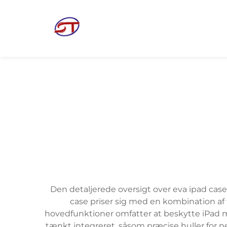
Den detaljerede oversigt over eva ipad case
case priser sig med en kombination af fu
hovedfunktioner omfatter at beskytte iPad m
tænkt integreret, såsom præcise huller for n