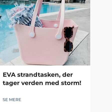
EVA strandtasken, der
Hv
tager verden med storm!
ry
ma
el
SE MERE