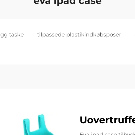
eva ipad case
ogg taske
tilpassede plastikindkøbsposer
Uovertruff
Eva ipad case tilbyd