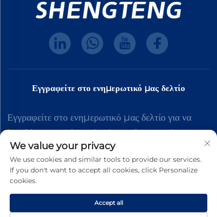
Εγγραφείτε στο ενημερωτικό μας δελτίο
Εγγραφείτε στο ενημερωτικό μας δελτίο για να
λαμβάνετε τα τελευταία νέα της βιομηχανίας,
We value your privacy
ενημερώσεις και πληροφορίες από την ομάδα μας.
We use cookies and similar tools to provide our services.
If you don't want to accept all cookies, click Personalize
cookies.
Εγγραφή
Accept all
Δικαιώματα πνευματικής ιδιοκτησίας © 2025 Dongguan Shengteng Plastic