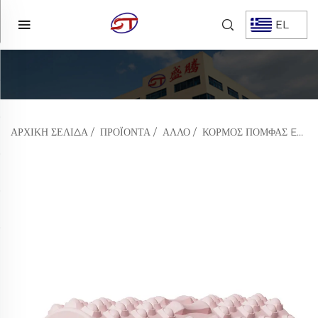
EL
ΑΡΧΙΚΉ ΣΕΛΊΔΑ
/
ΠΡΟΪΌΝΤΑ
/
ΆΛΛΟ
/
ΚΟΡΜΌΣ ΠΌΜΦΑΣ EVA