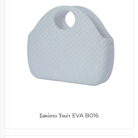
Σακίσιο Τικέτ EVA B016