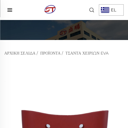
EL
ΑΡΧΙΚΉ ΣΕΛΊΔΑ
/
ΠΡΟΪΌΝΤΑ
/
ΤΣΆΝΤΑ ΧΕΙΡΙΏΝ EVA