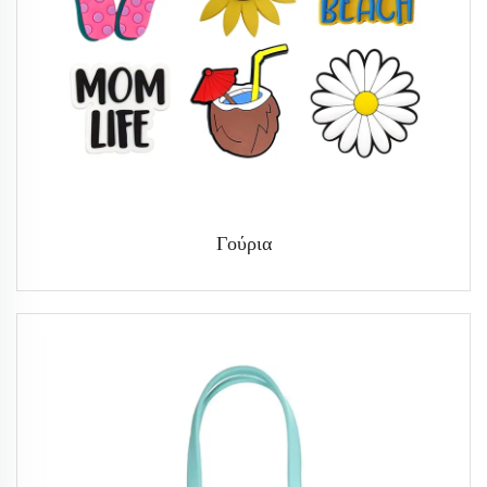
Γούρια