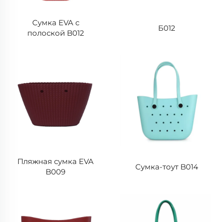
Сумка EVA с
Б012
полоской B012
Пляжная сумка EVA
Сумка-тоут B014
B009