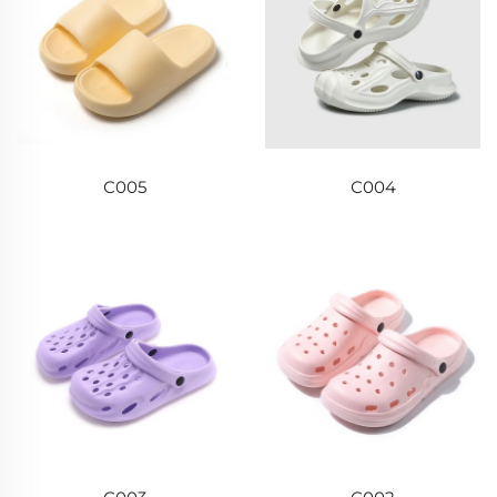
С005
С004