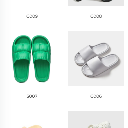
С009
С008
S007
С006