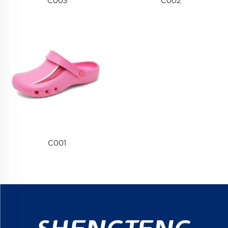
С003
С002
С001