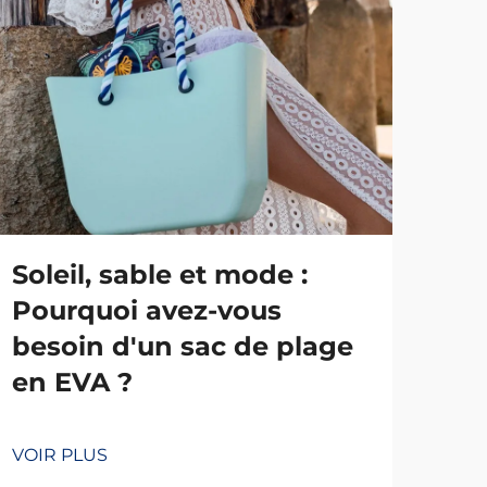
Soleil, sable et mode :
Le
Pourquoi avez-vous
fai
besoin d'un sac de plage
mo
en EVA ?
VOI
VOIR PLUS