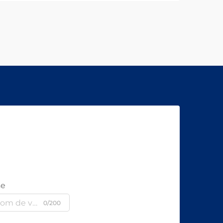
se
0/200