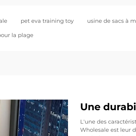
ale
pet eva training toy
usine de sacs à m
our la plage
Une durabi
L'une des caractéri
Wholesale est leur d