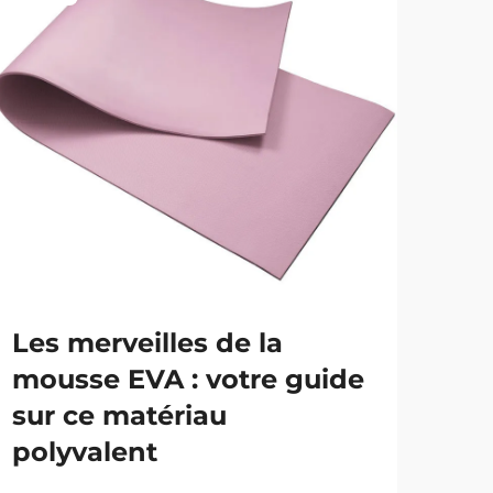
Les merveilles de la
Sol
mousse EVA : votre guide
Po
sur ce matériau
be
polyvalent
en