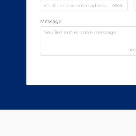
0/100
Message
0/1