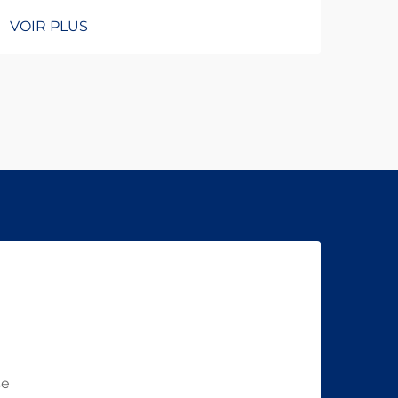
VOIR PLUS
VOI
se