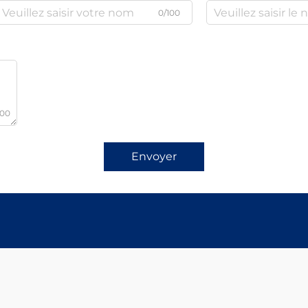
0/100
000
Envoyer