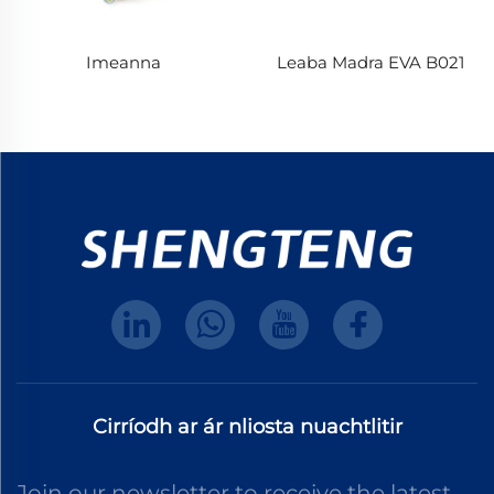
Imeanna
Leaba Madra EVA B021
Cirríodh ar ár nliosta nuachtlitir
Join our newsletter to receive the latest