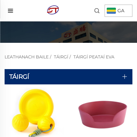
GA
LEATHANACH BAILE
/
TÁIRGÍ
/
TÁIRGÍ PEATAÍ EVA
TÁIRGÍ