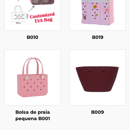
B010
B019
Bolsa de praia
B009
pequena B001