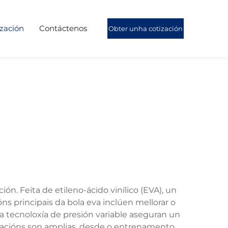
ización
Contáctenos
Obter unha cotización
ón. Feita de etileno-ácido vinílico (EVA), un
ns principais da bola eva inclúen mellorar o
 e a tecnoloxía de presión variable aseguran un
licacións son amplias, desde o entrenamento