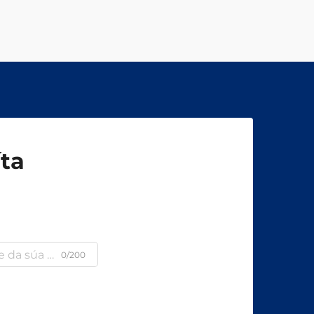
íta
a
0/200