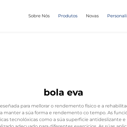
Sobre Nós
Produtos
Novas
Personal
bola eva
señada para mellorar o rendemento físico e a rehabilitaci
ara manter a súa forma e rendemento co tempo. As funció
rísticas tecnolóxicas como a súa superficie antideslizante
alizado adecuado para diferentes exercicios. As súas ap