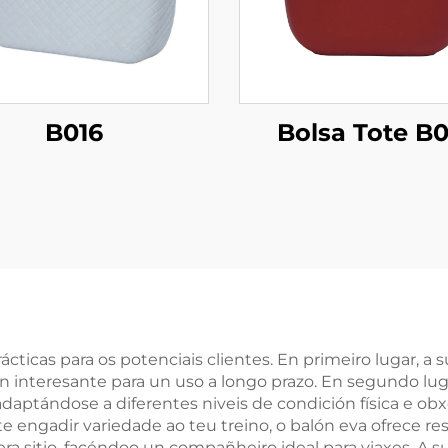
B016
Bolsa Tote B0
cticas para os potenciais clientes. En primeiro lugar, a
 interesante para un uso a longo prazo. En segundo luga
adaptándose a diferentes niveis de condición física e obx
 engadir variedade ao teu treino, o balón eva ofrece re
era sitio, facéndoo un compañheiro ideal para viaxes. A s