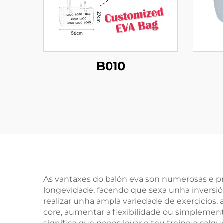
B010
As vantaxes do balón eva son numerosas e prá
longevidade, facendo que sexa unha inversión
realizar unha ampla variedade de exercicios, 
core, aumentar a flexibilidade ou simplemente
significa que podes levar o teu treino a calqu