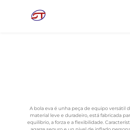
A bola eva é unha peça de equipo versátil de
material leve e duradeiro, está fabricada p
equilibrio, a forza e a flexibilidade. Caracte
agarre seguro e un nivel de inflado person