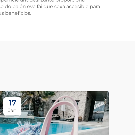
so do balón eva fai que sexa accesible para
s beneficios.
17
1
Jan
Ja