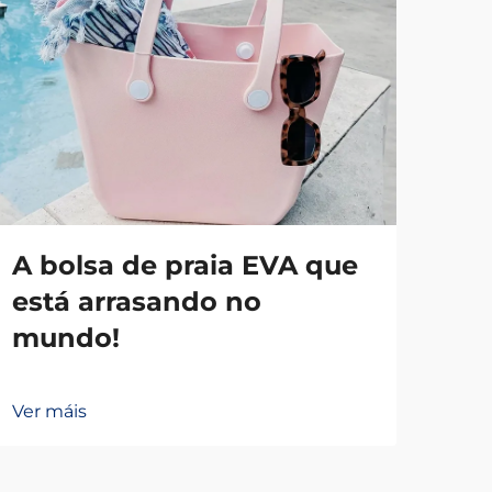
A bolsa de praia EVA que
Co
está arrasando no
que
mundo!
mo
Ver máis
Ver 