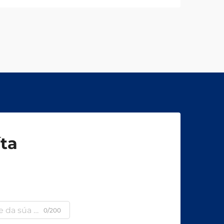
íta
a
0/200