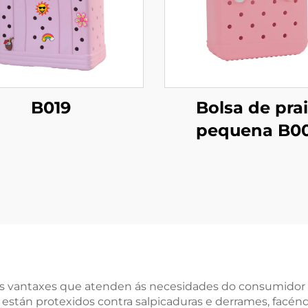
B019
Bolsa de pra
pequena B0
as vantaxes que atenden ás necesidades do consumidor 
stán protexidos contra salpicaduras e derrames, facéndo