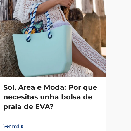
Sol, Area e Moda: Por que
Po
necesitas unha bolsa de
za
praia de EVA?
est
Ver máis
Ver 