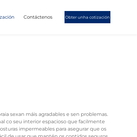
ización
Contáctenos
Obter unha cotización
 praia sexan máis agradables e sen problemas.
al co seu interior espacioso que facilmente
en costuras impermeables para asegurar que os
cil de usar que mantén os contidos seguros.