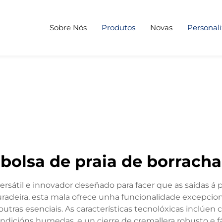
Sobre Nós
Produtos
Novas
Personal
bolsa de praia de borracha
ersátil e innovador deseñado para facer que as saídas á
uradeira, esta mala ofrece unha funcionalidade excepcion
 outras esenciais. As características tecnolóxicas inclú
cións humedas, e un cierre de cremallera robusto e fá