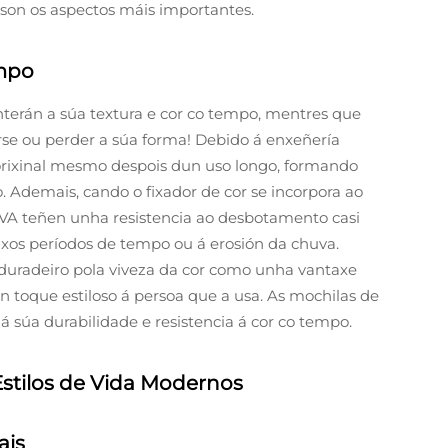
a son os aspectos máis importantes.
mpo
erán a súa textura e cor co tempo, mentres que
rse ou perder a súa forma! Debido á enxeñería
rixinal mesmo despois dun uso longo, formando
o. Ademais, cando o fixador de cor se incorpora ao
VA teñen unha resistencia ao desbotamento casi
onxos períodos de tempo ou á erosión da chuva.
 duradeiro pola viveza da cor como unha vantaxe
n toque estiloso á persoa que a usa. As mochilas de
 súa durabilidade e resistencia á cor co tempo.
Estilos de Vida Modernos
ais