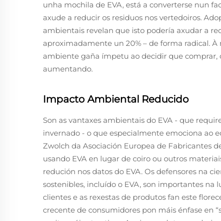
unha mochila de EVA, está a converterse nun fa
axude a reducir os residuos nos vertedoiros. Adop
ambientais revelan que isto podería axudar a re
aproximadamente un 20% – de forma radical. À
ambiente gaña ímpetu ao decidir que comprar, o
aumentando.
Impacto Ambiental Reducido
Son as vantaxes ambientais do EVA - que requir
invernado - o que especialmente emociona ao eq
Zwolch da Asociación Europea de Fabricantes de
usando EVA en lugar de coiro ou outros materiais 
redución nos datos do EVA. Os defensores na cien
sostenibles, incluído o EVA, son importantes na 
clientes e as rexestas de produtos fan este flo
crecente de consumidores pon máis énfase en “se