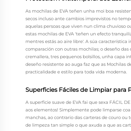
As mochilas de EVA teñen unha moi boa resisten
secos incluso ante cambios imprevistos no tempo.
aquelas persoas que viven nun clima chuvioso ou
estas mochilas de EVA 'teñen un efecto tranqui
mentres estás ao aire libre'. A súa característic
comparación con outras mochilas; o deseño das ca
cremallera, tres pequenos bolsillos, unha capa 
deseño resistente ao auga faz que as Mochilas 
practicalidade e estilo para toda vida moderna.
Superficies Fáciles de Limpiar par
A superficie suave de EVA fai que sexa FÁCIL
aos elementos! Simplemente pode limparse coa 
manchas, ao contrario das carteras de couro ou 
de limpeza tan simple o que axuda a que as car