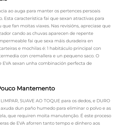
cia ao auga para manter os pertences persoais
 Esta característica fai que sexan atractivas para
 que fan moitas viaxes. Nas revisións, apreciase que
lizador cando as chuvas aparecen de repente
a impermeable fai que sexa máis duradeira en
rteiras e mochilas é: 1 habitáculo principal con
intermedia con cremallera e un pequeno saco. O
de EVA sexan unha combinación perfecta de
a Pouco Mantemento
 DE LIMPAR, SUAVE AO TOQUE para os dedos, e DURO
axuda dun paño humedo para eliminar o polvo e as
tela, que requiren moita manutenção. É este proceso
teras de EVA aforren tanto tempo e dinhero aos