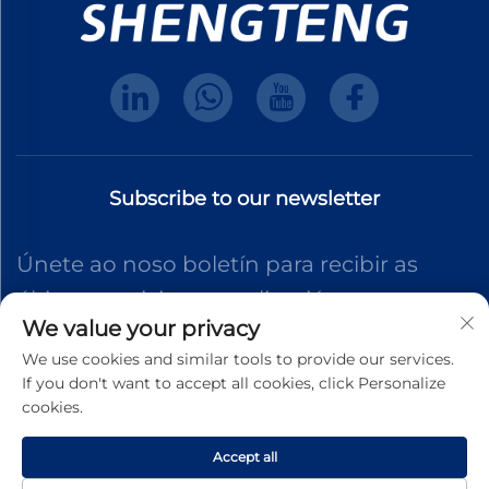
Subscribe to our newsletter
Únete ao noso boletín para recibir as
últimas noticias, actualizacións e
We value your privacy
coñecementos do noso equipo.
We use cookies and similar tools to provide our services.
If you don't want to accept all cookies, click Personalize
cookies.
Subscreber
Accept all
Dereitos de autor © 2025 Dongguan Shengteng Plastic Hardware