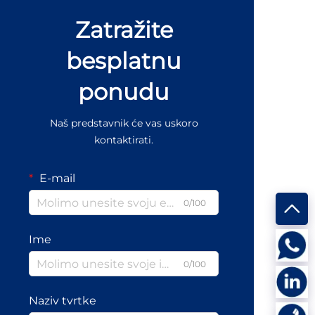
Zatražite
besplatnu
ponudu
Naš predstavnik će vas uskoro
kontaktirati.
E-mail
0/100
Ime
0/100
Naziv tvrtke