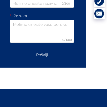
0/200
Poruka
0/1000
Pošalji