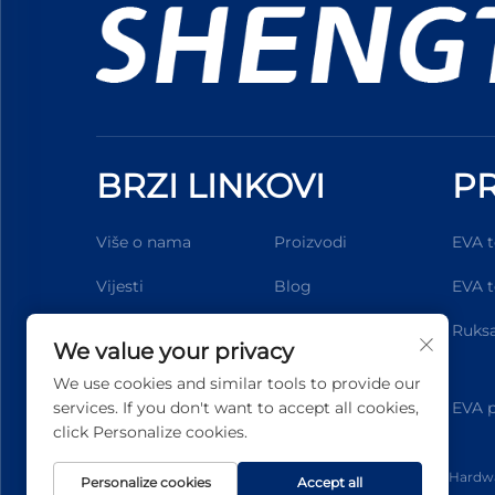
BRZI LINKOVI
PR
Više o nama
Proizvodi
EVA t
Vijesti
Blog
EVA t
Personalizacija
Kontaktirajte Nas
Ruksa
We value your privacy
We use cookies and similar tools to provide our
services. If you don't want to accept all cookies,
EVA p
click Personalize cookies.
Autorska prava © 2025 Dongguan Shengteng Plastic Hardwar
Personalize cookies
Accept all