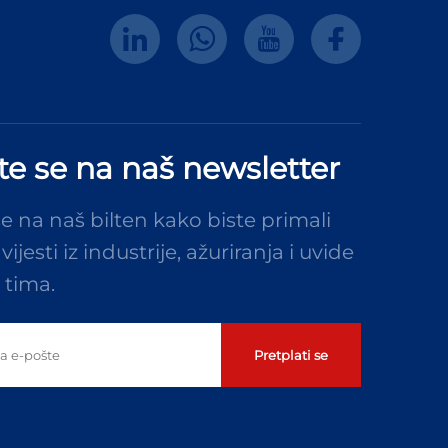
ite se na naš newsletter
se na naš bilten kako biste primali
vijesti iz industrije, ažuriranja i uvide
 tima.
Pretplati se