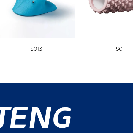
S013
S011