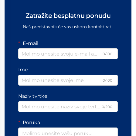
Zatražite besplatnu ponudu
Naš predstavnik će vas uskoro kontaktirati.
E-mail
0/100
Ime
0/100
Naziv tvrtke
0/200
Poruka