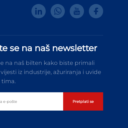
ite se na naš newsletter
se na naš bilten kako biste primali
vijesti iz industrije, ažuriranja i uvide
 tima.
Pretplati se