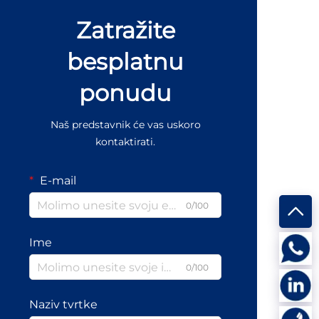
Zatražite
besplatnu
ponudu
Naš predstavnik će vas uskoro
kontaktirati.
E-mail
0/100
Ime
0/100
Naziv tvrtke