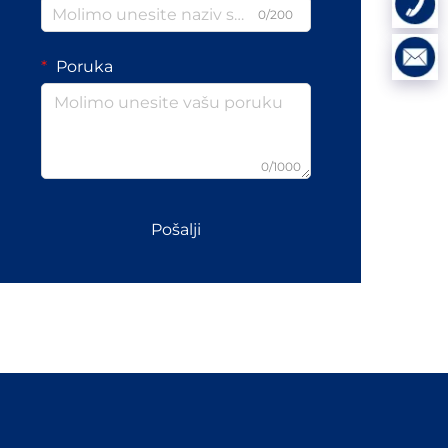
0/200
Poruka
0/1000
Pošalji