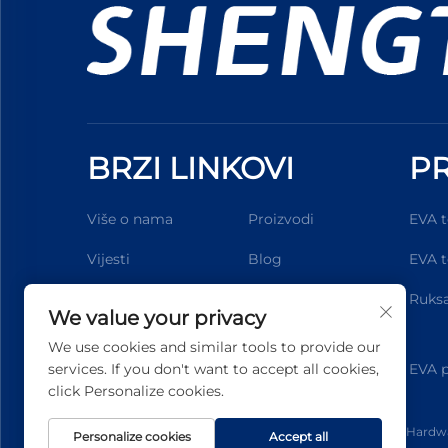
BRZI LINKOVI
PR
Više o nama
Proizvodi
EVA t
Vijesti
Blog
EVA t
Personalizacija
Kontaktirajte Nas
Ruksa
We value your privacy
We use cookies and similar tools to provide our
services. If you don't want to accept all cookies,
EVA p
click Personalize cookies.
Autorska prava © 2025 Dongguan Shengteng Plastic Hardwar
Personalize cookies
Accept all