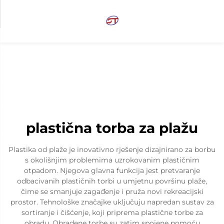
plastična torba za plažu
Plastika od plaže je inovativno rješenje dizajnirano za borbu
s okolišnjim problemima uzrokovanim plastičnim
otpadom. Njegova glavna funkcija jest pretvaranje
odbacivanih plastičnih torbi u umjetnu površinu plaže,
čime se smanjuje zagađenje i pruža novi rekreacijski
prostor. Tehnološke značajke uključuju napredan sustav za
sortiranje i čišćenje, koji priprema plastične torbe za
obradu. Obradene torbe su zatim spojene pomoću