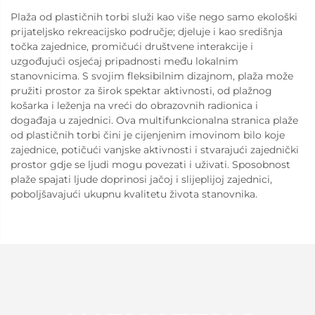
Plaža od plastičnih torbi služi kao više nego samo ekološki
prijateljsko rekreacijsko područje; djeluje i kao središnja
točka zajednice, promičući društvene interakcije i
uzgođujući osjećaj pripadnosti među lokalnim
stanovnicima. S svojim fleksibilnim dizajnom, plaža može
pružiti prostor za širok spektar aktivnosti, od plažnog
košarka i leženja na vreći do obrazovnih radionica i
događaja u zajednici. Ova multifunkcionalna stranica plaže
od plastičnih torbi čini je cijenjenim imovinom bilo koje
zajednice, potičući vanjske aktivnosti i stvarajući zajednički
prostor gdje se ljudi mogu povezati i uživati. Sposobnost
plaže spajati ljude doprinosi jačoj i slijeplijoj zajednici,
poboljšavajući ukupnu kvalitetu života stanovnika.