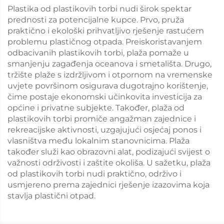
Plastika od plastikovih torbi nudi širok spektar
prednosti za potencijalne kupce. Prvo, pruža
praktično i ekološki prihvatljivo rješenje rastućem
problemu plastičnog otpada. Preiskoristavanjem
odbacivanih plastikovih torbi, plaža pomaže u
smanjenju zagađenja oceanova i smetališta. Drugo,
tržište plaže s izdržljivom i otpornom na vremenske
uvjete površinom osigurava dugotrajno korištenje,
čime postaje ekonomski učinkovita investicija za
općine i privatne subjekte. Također, plaža od
plastikovih torbi promiče angažman zajednice i
rekreacijske aktivnosti, uzgajujući osjećaj ponos i
vlasništva među lokalnim stanovnicima. Plaža
također služi kao obrazovni alat, podizajući svijest o
važnosti održivosti i zaštite okoliša. U sažetku, plaža
od plastikovih torbi nudi praktično, održivo i
usmjereno prema zajednici rješenje izazovima koja
stavlja plastični otpad.