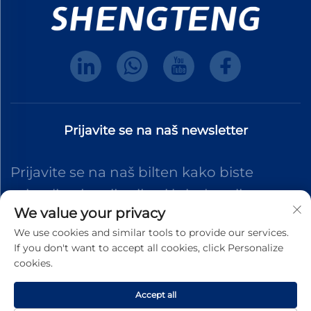
Prijavite se na naš newsletter
Prijavite se na naš bilten kako biste
primali najnovije vijesti iz industrije,
We value your privacy
ažuriranja i uvide od našeg tima.
We use cookies and similar tools to provide our services.
If you don't want to accept all cookies, click Personalize
cookies.
Pretplati se
Accept all