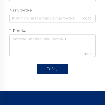
Naziv tvrtke
0/200
Poruka
0/1000
Pošalji