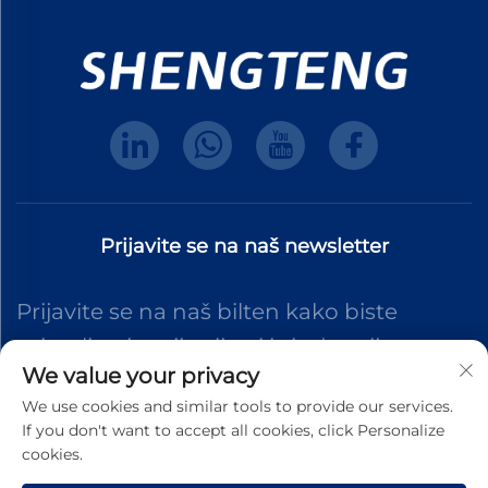
Prijavite se na naš newsletter
Prijavite se na naš bilten kako biste
primali najnovije vijesti iz industrije,
We value your privacy
ažuriranja i uvide od našeg tima.
We use cookies and similar tools to provide our services.
If you don't want to accept all cookies, click Personalize
cookies.
Pretplati se