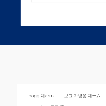
bogg 채arm
보그 가방용 채ーム