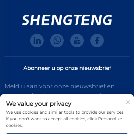
Abonneer u op onze nieuwsbrief
Meld u aan voor onze nieuwsbrief en
ontvang het laatste nieuws, updates en
We value your privacy
inzichten van ons team.
We use cookies and similar tools to provide our services.
If you don't want to accept all cookies, click Personalize
cookies.
Abonneren