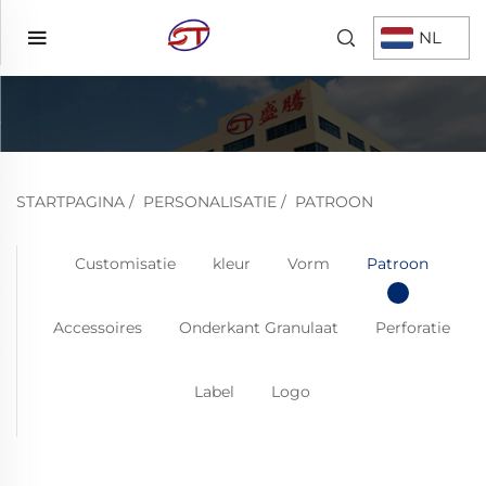
NL
STARTPAGINA
/
PERSONALISATIE
/
PATROON
Customisatie
kleur
Vorm
Patroon
Accessoires
Onderkant Granulaat
Perforatie
Label
Logo