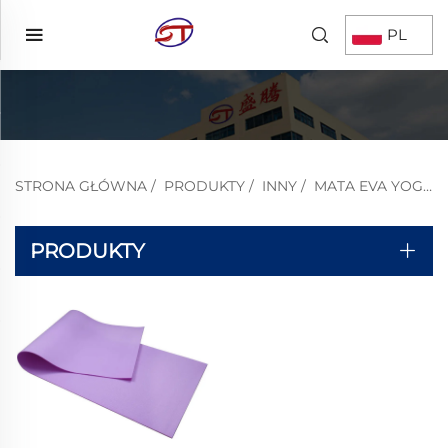
PL
STRONA GŁÓWNA
/
PRODUKTY
/
INNY
/
MATA EVA YOGAPLIATES
PRODUKTY