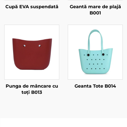
Cupă EVA suspendată
Geantă mare de plajă
B001
Punga de mâncare cu
Geanta Tote B014
toți B013