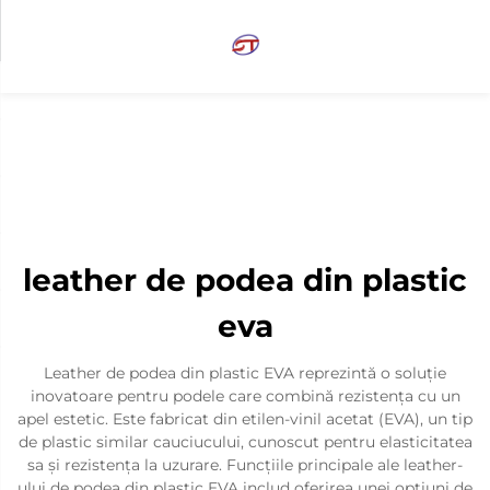
leather de podea din plastic
eva
Leather de podea din plastic EVA reprezintă o soluție
inovatoare pentru podele care combină rezistența cu un
apel estetic. Este fabricat din etilen-vinil acetat (EVA), un tip
de plastic similar cauciucului, cunoscut pentru elasticitatea
sa și rezistența la uzurare. Funcțiile principale ale leather-
ului de podea din plastic EVA includ oferirea unei opțiuni de