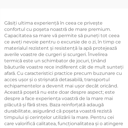
Găsiți ultima experiență în ceea ce privește
confortul cu poșeta noastră de mare premium.
Capacitatea sa mare vă permite să puneți tot ceea
ce aveți nevoie pentru o excursie de o zi, în timp ce
materialul rezistent și resistență la apă protejează
averile voastre de curgeri și scurgeri. Învelirea
termică este un schimbator de jocuri, ținând
băuturile voastre rece indiferent cât de mult sunteți
afară. Cu caracteristici practice precum buzunare cu
acces ușor și o strișnată detasabilă, transportul
echipamentelor a devenit mai ușor decât oricând.
Această poșetă nu este doar despre aspect; este
despre a face experiența voastră de la mare mai
plăcută și fără stres. Baza reinforțată adaugă
durabilitate, asigurând că poșeta voastră rezistă
timpului și cerințelor utilizării la mare. Pentru cei
care valorifică calitatea, funcționalitatea și o atingere