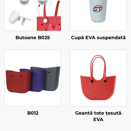
Butoane B025
Cupă EVA suspendată
B012
Geantă tote țesută
EVA