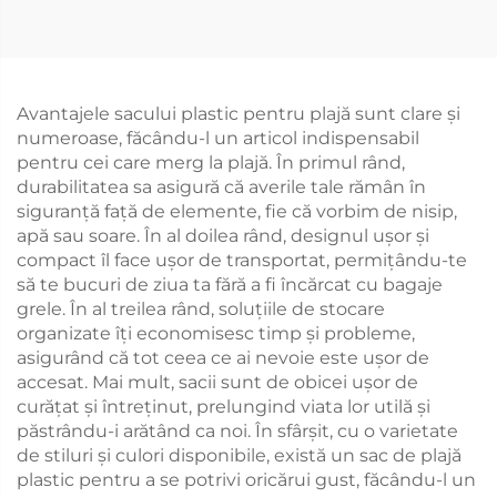
Avantajele sacului plastic pentru plajă sunt clare și
numeroase, făcându-l un articol indispensabil
pentru cei care merg la plajă. În primul rând,
durabilitatea sa asigură că averile tale rămân în
siguranță față de elemente, fie că vorbim de nisip,
apă sau soare. În al doilea rând, designul ușor și
compact îl face ușor de transportat, permițându-te
să te bucuri de ziua ta fără a fi încărcat cu bagaje
grele. În al treilea rând, soluțiile de stocare
organizate îți economisesc timp și probleme,
asigurând că tot ceea ce ai nevoie este ușor de
accesat. Mai mult, sacii sunt de obicei ușor de
curățat și întreținut, prelungind viata lor utilă și
păstrându-i arătând ca noi. În sfârșit, cu o varietate
de stiluri și culori disponibile, există un sac de plajă
plastic pentru a se potrivi oricărui gust, făcându-l un