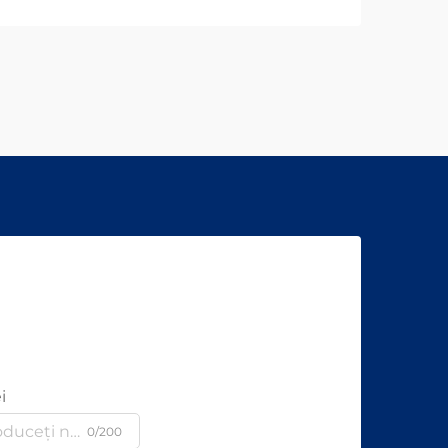
i
0/200