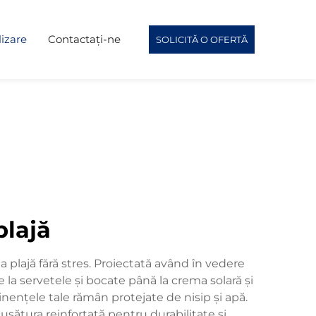
izare
Contactați-ne
SOLICITĂ O OFERTĂ
plajă
plajă fără stres. Proiectată având în vedere
 la servetele și bocate până la crema solară și
tinențele tale rămân protejate de nisip și apă.
usătura reinforțată pentru durabilitate și