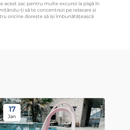
pe acest sac pentru multe excursii la plajă în
rmițându-ți să te concentrezi pe relaxare și
entru oricine dorește să își îmbunătățească
17
1
Jan
Ja