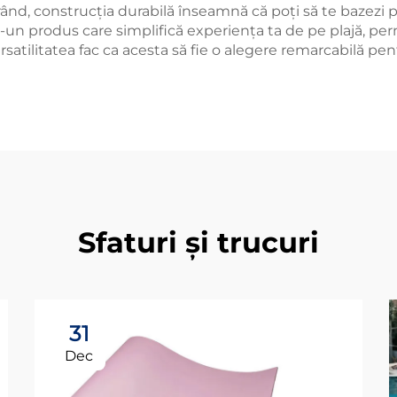
ea rând, construcția durabilă înseamnă că poți să te bazezi 
ntr-un produs care simplifică experiența ta de pe plajă, pe
versatilitatea fac ca acesta să fie o alegere remarcabilă p
Sfaturi și trucuri
31
Dec