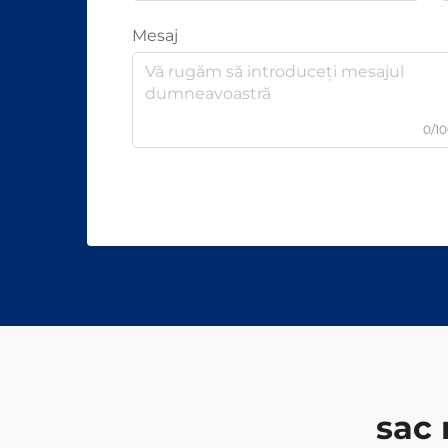
Mesaj
0/1
sac 