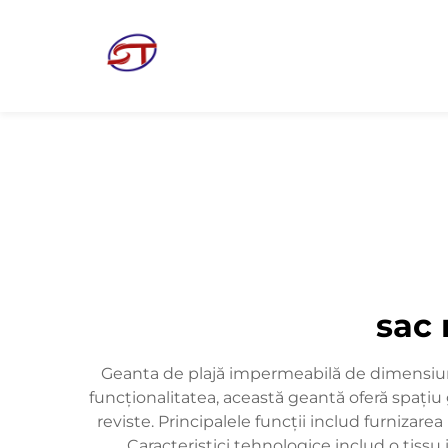
sac 
Geanta de plajă impermeabilă de dimensiuni 
funcționalitatea, această geantă oferă spațiu 
reviste. Principalele funcții includ furnizare
Caracteristici tehnologice includ o tissu