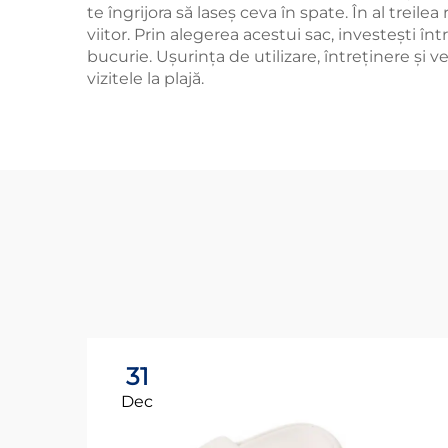
te îngrijora să laseș ceva în spate. În al treil
viitor. Prin alegerea acestui sac, investești î
bucurie. Ușurința de utilizare, întreținere și 
vizitele la plajă.
31
Dec