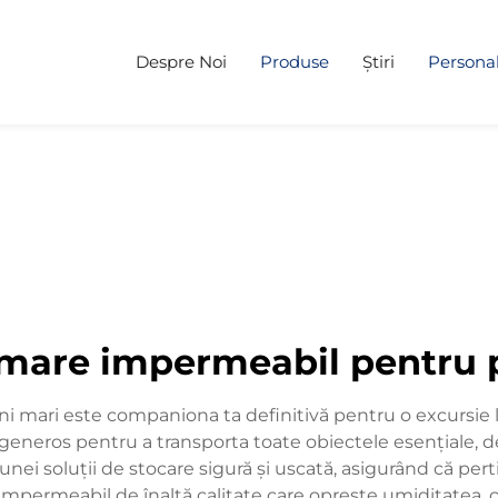
Despre Noi
Produse
Știri
Personal
mare impermeabil pentru 
mari este companiona ta definitivă pentru o excursie la 
generos pentru a transporta toate obiectele esențiale, de
a unei soluții de stocare sigură și uscată, asigurând că per
 impermeabil de înaltă calitate care oprește umiditatea, c