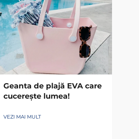
Geanta de plajă EVA care
Ce
cucerește lumea!
EV
cel
VEZI MAI MULT
VEZ