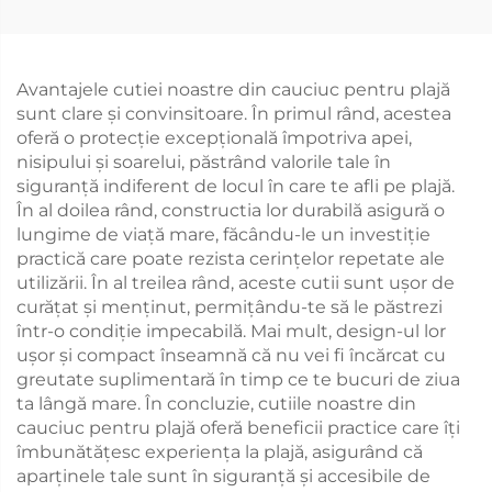
Avantajele cutiei noastre din cauciuc pentru plajă
sunt clare și convinsitoare. În primul rând, acestea
oferă o protecție excepțională împotriva apei,
nisipului și soarelui, păstrând valorile tale în
siguranță indiferent de locul în care te afli pe plajă.
În al doilea rând, constructia lor durabilă asigură o
lungime de viață mare, făcându-le un investiție
practică care poate rezista cerințelor repetate ale
utilizării. În al treilea rând, aceste cutii sunt ușor de
curățat și menținut, permițându-te să le păstrezi
într-o condiție impecabilă. Mai mult, design-ul lor
ușor și compact înseamnă că nu vei fi încărcat cu
greutate suplimentară în timp ce te bucuri de ziua
ta lângă mare. În concluzie, cutiile noastre din
cauciuc pentru plajă oferă beneficii practice care îți
îmbunătățesc experiența la plajă, asigurând că
aparținele tale sunt în siguranță și accesibile de