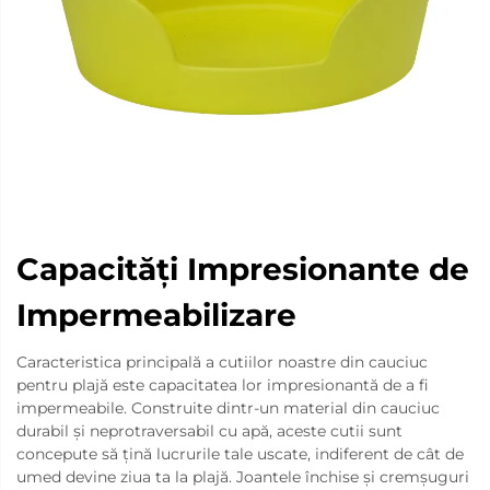
Capacități Impresionante de
Impermeabilizare
Caracteristica principală a cutiilor noastre din cauciuc
pentru plajă este capacitatea lor impresionantă de a fi
impermeabile. Construite dintr-un material din cauciuc
durabil și neprotraversabil cu apă, aceste cutii sunt
concepute să țină lucrurile tale uscate, indiferent de cât de
umed devine ziua ta la plajă. Joantele închise și cremșuguri