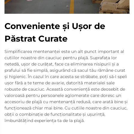
Conveniente și Ușor de
Păstrat Curate
Simplificarea mentenanței este un alt punct important al
cutiilor noastre din cauciuc pentru plajă. Suprafața lor
netedă, ușor de curățat, face ca eliminarea nisipurii și a
prafului să fie simplă, asigurând că sacul tău rămâne curat
și higienic. În cazul în care acesta se străbate, poți să-l speli
ușor fără a te teme de avarie, datorită materialei sale
robuste de cauciuc. Această conveniență este deosebit de
valoroasă pentru persoanele aglomerate care doresc un
accesoriu de plajă cu mentenanță redusă, care arată bine și
funcționează chiar mai bine. Cu cutiile noastre din cauciuc,
obții o combinație de funcționalitate și ușurință,
îmbunătățind experiența ta de la plajă.