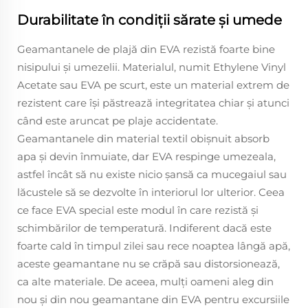
Durabilitate în condiții sărate și umede
Geamantanele de plajă din EVA rezistă foarte bine
nisipului și umezelii. Materialul, numit Ethylene Vinyl
Acetate sau EVA pe scurt, este un material extrem de
rezistent care își păstrează integritatea chiar și atunci
când este aruncat pe plaje accidentate.
Geamantanele din material textil obișnuit absorb
apa și devin înmuiate, dar EVA respinge umezeala,
astfel încât să nu existe nicio șansă ca mucegaiul sau
lăcustele să se dezvolte în interiorul lor ulterior. Ceea
ce face EVA special este modul în care rezistă și
schimbărilor de temperatură. Indiferent dacă este
foarte cald în timpul zilei sau rece noaptea lângă apă,
aceste geamantane nu se crăpă sau distorsionează,
ca alte materiale. De aceea, mulți oameni aleg din
nou și din nou geamantane din EVA pentru excursiile