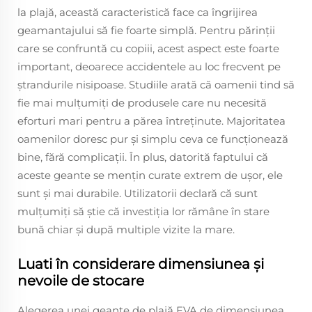
la plajă, această caracteristică face ca îngrijirea
geamantajului să fie foarte simplă. Pentru părinții
care se confruntă cu copiii, acest aspect este foarte
important, deoarece accidentele au loc frecvent pe
ștrandurile nisipoase. Studiile arată că oamenii tind să
fie mai mulțumiți de produsele care nu necesită
eforturi mari pentru a părea întreținute. Majoritatea
oamenilor doresc pur și simplu ceva ce funcționează
bine, fără complicații. În plus, datorită faptului că
aceste geante se mențin curate extrem de ușor, ele
sunt și mai durabile. Utilizatorii declară că sunt
mulțumiți să știe că investiția lor rămâne în stare
bună chiar și după multiple vizite la mare.
Luati în considerare dimensiunea și
nevoile de stocare
Alegerea unei geante de plajă EVA de dimensiunea