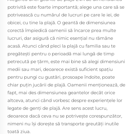
potrivită este foarte importantă; alege una care să se
potrivească cu numărul de lucruri pe care le iei, de
obicei, cu tine la plajă. O geantă de dimensiunea
corectă împiedică oamenii să încarce prea multe
lucruri, dar asigură că nimic esențial nu rămâne
acasă. Atunci când pleci la plajă cu familia sau te
pregătești pentru o perioadă mai lungă de timp
petrecută pe țărm, este mai bine să alegi dimensiuni
medii sau mari, deoarece există suficient spațiu
pentru pungi cu gustări, prosoape îndoite, poate
chiar puțin jucării de plajă. Oamenii menționează, de
fapt, mai des dimensiunea geantelor decât orice
altceva, atunci când vorbesc despre experiențele lor
legate de genți de plajă. Are sens acest lucru,
deoarece dacă ceva nu se potrivește corespunzător,
nimeni nu își dorește să transporte greutăți inutile
toată ziua.