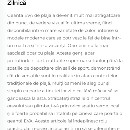
Zilnică
Geanta EVA de plajă a devenit mult mai atrăgătoare
din punct de vedere vizual în ultima vreme, fiind
disponibilă într-o mare varietate de culori intense și
modele moderne care se potrivesc la fel de bine într-
un mall ca și într-o vacanță. Oamenii nu le mai
asociază doar cu plaja. Aceste genți apar
pretutindeni, de la rafturile supermarketurilor până la
spațiile de depozitare din sali de sport, demonstrând
cât de versatile sunt în realitate în afara contextelor
tradiționale de plajă. Mulți oameni le aleg pur și
simplu ca parte a ținutei lor zilnice, fără măcar să se
gândească la asta. Străbateți străzile din centrul
orașului sau plimbați-vă prin orice spațiu verde local
și e foarte probabil să întâlniți pe cineva care poartă o
geantă EVA. Aceste articole își îndeplinesc rolul
practic, dar reușesc în același timp să se diferențieze