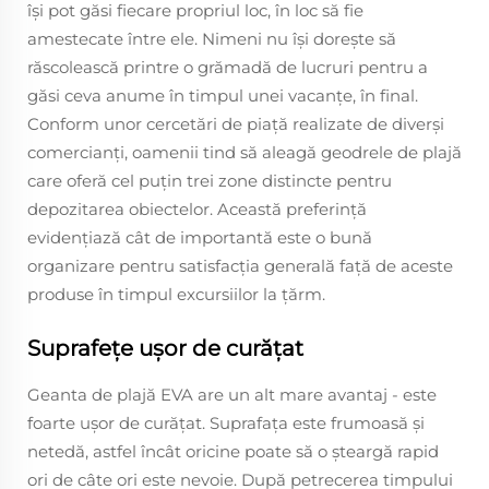
își pot găsi fiecare propriul loc, în loc să fie
amestecate între ele. Nimeni nu își dorește să
răscolească printre o grămadă de lucruri pentru a
găsi ceva anume în timpul unei vacanțe, în final.
Conform unor cercetări de piață realizate de diverși
comercianți, oamenii tind să aleagă geodrele de plajă
care oferă cel puțin trei zone distincte pentru
depozitarea obiectelor. Această preferință
evidențiază cât de importantă este o bună
organizare pentru satisfacția generală față de aceste
produse în timpul excursiilor la țărm.
Suprafețe ușor de curățat
Geanta de plajă EVA are un alt mare avantaj - este
foarte ușor de curățat. Suprafața este frumoasă și
netedă, astfel încât oricine poate să o șteargă rapid
ori de câte ori este nevoie. După petrecerea timpului