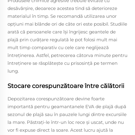
Produsele chimice agresive trebuie evitate cu
desăvârșire, deoarece acestea tind să deterioreze
materialul în timp. Se recomandă utilizarea unor
opțiuni mai blânde ori de câte ori este posibil. Studiile
arată că persoanele care își îngrijesc geantele de
plajă prin curățare regulată le pot folosi mult mai
mult timp comparativ cu cele care neglijează
întreținerea. Astfel, petrecerea câtorva minute pentru
întreținere se răsplătește cu prisosință pe termen
lung.
Stocare corespunzătoare între călătorii
Depozitarea corespunzătoare devine foarte
importantă pentru geamantanele EVA de plajă după
sezonul de plajă sau în pauzele lungi dintre excursiile
la mare. Păstrați-le într-un loc rece și uscat, unde nu
vor fi expuse direct la soare. Acest lucru ajută la