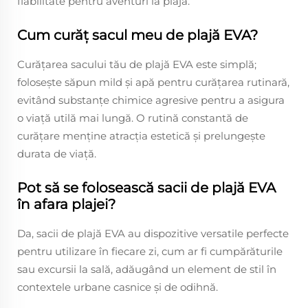
fiabilitate pentru aventuri la plajă.
Cum curăț sacul meu de plajă EVA?
Curățarea sacului tău de plajă EVA este simplă;
folosește săpun mild și apă pentru curățarea rutinară,
evitând substanțe chimice agresive pentru a asigura
o viață utilă mai lungă. O rutină constantă de
curățare menține atracția estetică și prelungește
durata de viață.
Pot să se folosească sacii de plajă EVA
în afara plajei?
Da, sacii de plajă EVA au dispozitive versatile perfecte
pentru utilizare în fiecare zi, cum ar fi cumpărăturile
sau excursii la sală, adăugând un element de stil în
contextele urbane casnice și de odihnă.