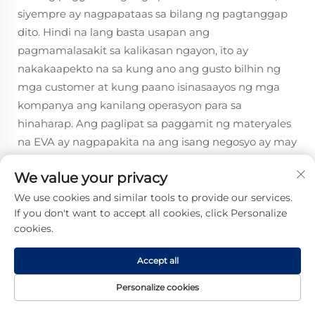
siyempre ay nagpapataas sa bilang ng pagtanggap
dito. Hindi na lang basta usapan ang
pagmamalasakit sa kalikasan ngayon, ito ay
nakakaapekto na sa kung ano ang gusto bilhin ng
mga customer at kung paano isinasaayos ng mga
kompanya ang kanilang operasyon para sa
hinaharap. Ang paglipat sa paggamit ng materyales
na EVA ay nagpapakita na ang isang negosyo ay may
pagmamalasakit sa mga praktika na nakabatay sa
We value your privacy
kalikasan, na nakatutulong upang mapalakas ang
relasyon sa mga customer at maging isang
We use cookies and similar tools to provide our services.
If you don't want to accept all cookies, click Personalize
mabuting desisyon sa pananalapi sa matagalang
cookies.
pagtingin.
Accept all
Kakayahang mag-adapt sa mga
Unikong Spesipikasyon ng Proyekto
Personalize cookies
Ang tunay na nagpapahiwalay kay EVA ay kung