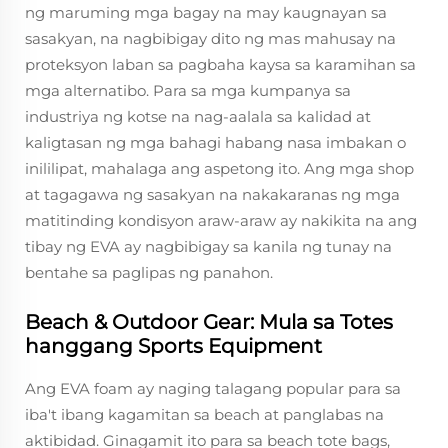
ng maruming mga bagay na may kaugnayan sa
sasakyan, na nagbibigay dito ng mas mahusay na
proteksyon laban sa pagbaha kaysa sa karamihan sa
mga alternatibo. Para sa mga kumpanya sa
industriya ng kotse na nag-aalala sa kalidad at
kaligtasan ng mga bahagi habang nasa imbakan o
inililipat, mahalaga ang aspetong ito. Ang mga shop
at tagagawa ng sasakyan na nakakaranas ng mga
matitinding kondisyon araw-araw ay nakikita na ang
tibay ng EVA ay nagbibigay sa kanila ng tunay na
bentahe sa paglipas ng panahon.
Beach & Outdoor Gear: Mula sa Totes
hanggang Sports Equipment
Ang EVA foam ay naging talagang popular para sa
iba't ibang kagamitan sa beach at panglabas na
aktibidad. Ginagamit ito para sa beach tote bags,