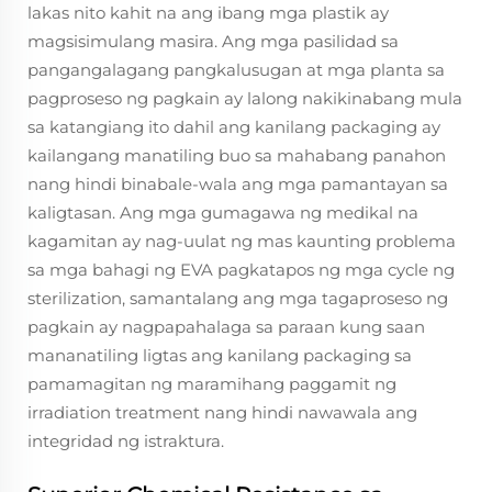
lakas nito kahit na ang ibang mga plastik ay
magsisimulang masira. Ang mga pasilidad sa
pangangalagang pangkalusugan at mga planta sa
pagproseso ng pagkain ay lalong nakikinabang mula
sa katangiang ito dahil ang kanilang packaging ay
kailangang manatiling buo sa mahabang panahon
nang hindi binabale-wala ang mga pamantayan sa
kaligtasan. Ang mga gumagawa ng medikal na
kagamitan ay nag-uulat ng mas kaunting problema
sa mga bahagi ng EVA pagkatapos ng mga cycle ng
sterilization, samantalang ang mga tagaproseso ng
pagkain ay nagpapahalaga sa paraan kung saan
mananatiling ligtas ang kanilang packaging sa
pamamagitan ng maramihang paggamit ng
irradiation treatment nang hindi nawawala ang
integridad ng istraktura.