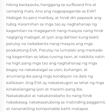
hiking backpacks, hanggang sa surfboard fins at
camping mats. Ano ang nagpapaganda sa EVA?
Mabigat ito pero matibay, at hindi din papasok ang
tubig. Karamihan sa mga tao ay naghahanap ng
kagamitan na magagamit nang maayos nang hindi
nagiging mabigat, at iyon ang dahilan kung bakit
patuloy na naibebenta nang maayos ang mga
produktong EVA. Patuloy na lumalaki ang merkado
ng kagamitan sa labas tuwing taon, at nakikita natin
na higit pang mga tao ang naghahanap ng mga
bagay na nakakatagal sa ulan, buhangin, at
anumang iba pang mga kondisyon na dala ng
kalikasan. Ang EVA ay nakakatugon sa lahat ng mga
kinakailangang iyon at marami pang iba.
Nakakabukol at nakakatrabaho ito nang hindi
nababasag, nakakasalubong sa matinding paggamit,
at nananatiling komportable kahit matapos