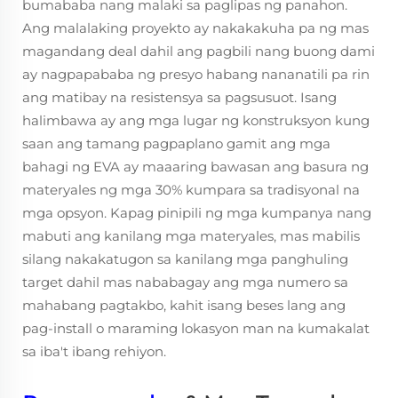
bumababa nang malaki sa paglipas ng panahon.
Ang malalaking proyekto ay nakakakuha pa ng mas
magandang deal dahil ang pagbili nang buong dami
ay nagpapababa ng presyo habang nananatili pa rin
ang matibay na resistensya sa pagsusuot. Isang
halimbawa ay ang mga lugar ng konstruksyon kung
saan ang tamang pagpaplano gamit ang mga
bahagi ng EVA ay maaaring bawasan ang basura ng
materyales ng mga 30% kumpara sa tradisyonal na
mga opsyon. Kapag pinipili ng mga kumpanya nang
mabuti ang kanilang mga materyales, mas mabilis
silang nakakatugon sa kanilang mga panghuling
target dahil mas nababagay ang mga numero sa
mahabang pagtakbo, kahit isang beses lang ang
pag-install o maraming lokasyon man na kumakalat
sa iba't ibang rehiyon.