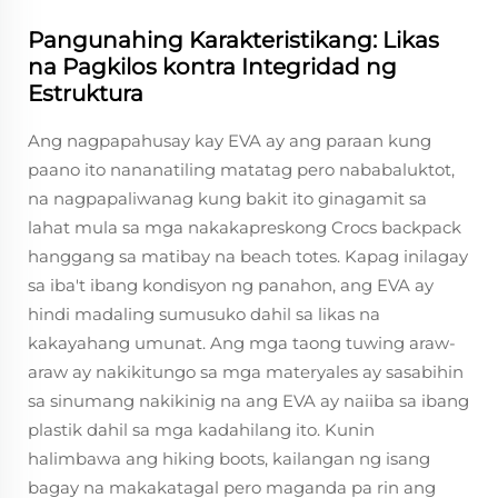
Pangunahing Karakteristikang: Likas
na Pagkilos kontra Integridad ng
Estruktura
Ang nagpapahusay kay EVA ay ang paraan kung
paano ito nananatiling matatag pero nababaluktot,
na nagpapaliwanag kung bakit ito ginagamit sa
lahat mula sa mga nakakapreskong Crocs backpack
hanggang sa matibay na beach totes. Kapag inilagay
sa iba't ibang kondisyon ng panahon, ang EVA ay
hindi madaling sumusuko dahil sa likas na
kakayahang umunat. Ang mga taong tuwing araw-
araw ay nakikitungo sa mga materyales ay sasabihin
sa sinumang nakikinig na ang EVA ay naiiba sa ibang
plastik dahil sa mga kadahilang ito. Kunin
halimbawa ang hiking boots, kailangan ng isang
bagay na makakatagal pero maganda pa rin ang