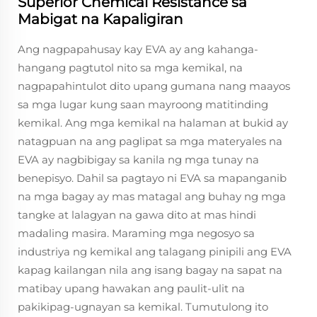
Superior Chemical Resistance sa
Mabigat na Kapaligiran
Ang nagpapahusay kay EVA ay ang kahanga-
hangang pagtutol nito sa mga kemikal, na
nagpapahintulot dito upang gumana nang maayos
sa mga lugar kung saan mayroong matitinding
kemikal. Ang mga kemikal na halaman at bukid ay
natagpuan na ang paglipat sa mga materyales na
EVA ay nagbibigay sa kanila ng mga tunay na
benepisyo. Dahil sa pagtayo ni EVA sa mapanganib
na mga bagay ay mas matagal ang buhay ng mga
tangke at lalagyan na gawa dito at mas hindi
madaling masira. Maraming mga negosyo sa
industriya ng kemikal ang talagang pinipili ang EVA
kapag kailangan nila ang isang bagay na sapat na
matibay upang hawakan ang paulit-ulit na
pakikipag-ugnayan sa kemikal. Tumutulong ito