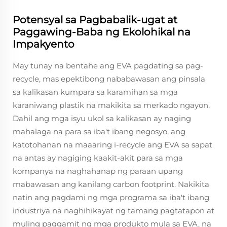
Potensyal sa Pagbabalik-ugat at
Paggawing-Baba ng Ekolohikal na
Impakyento
May tunay na bentahe ang EVA pagdating sa pag-
recycle, mas epektibong nababawasan ang pinsala
sa kalikasan kumpara sa karamihan sa mga
karaniwang plastik na makikita sa merkado ngayon.
Dahil ang mga isyu ukol sa kalikasan ay naging
mahalaga na para sa iba't ibang negosyo, ang
katotohanan na maaaring i-recycle ang EVA sa sapat
na antas ay nagiging kaakit-akit para sa mga
kompanya na naghahanap ng paraan upang
mabawasan ang kanilang carbon footprint. Nakikita
natin ang pagdami ng mga programa sa iba't ibang
industriya na naghihikayat ng tamang pagtatapon at
muling paggamit ng mga produkto mula sa EVA, na