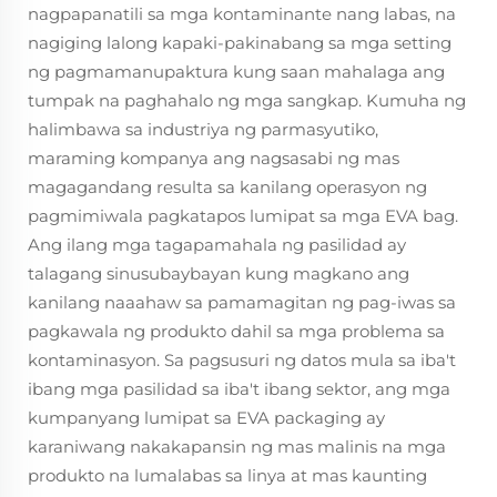
nagpapanatili sa mga kontaminante nang labas, na
nagiging lalong kapaki-pakinabang sa mga setting
ng pagmamanupaktura kung saan mahalaga ang
tumpak na paghahalo ng mga sangkap. Kumuha ng
halimbawa sa industriya ng parmasyutiko,
maraming kompanya ang nagsasabi ng mas
magagandang resulta sa kanilang operasyon ng
pagmimiwala pagkatapos lumipat sa mga EVA bag.
Ang ilang mga tagapamahala ng pasilidad ay
talagang sinusubaybayan kung magkano ang
kanilang naaahaw sa pamamagitan ng pag-iwas sa
pagkawala ng produkto dahil sa mga problema sa
kontaminasyon. Sa pagsusuri ng datos mula sa iba't
ibang mga pasilidad sa iba't ibang sektor, ang mga
kumpanyang lumipat sa EVA packaging ay
karaniwang nakakapansin ng mas malinis na mga
produkto na lumalabas sa linya at mas kaunting