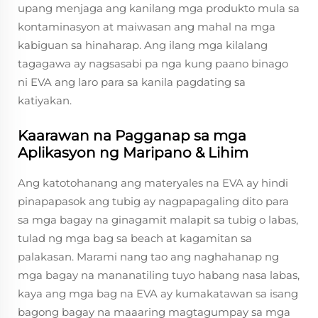
upang menjaga ang kanilang mga produkto mula sa
kontaminasyon at maiwasan ang mahal na mga
kabiguan sa hinaharap. Ang ilang mga kilalang
tagagawa ay nagsasabi pa nga kung paano binago
ni EVA ang laro para sa kanila pagdating sa
katiyakan.
Kaarawan na Pagganap sa mga
Aplikasyon ng Maripano & Lihim
Ang katotohanang ang materyales na EVA ay hindi
pinapapasok ang tubig ay nagpapagaling dito para
sa mga bagay na ginagamit malapit sa tubig o labas,
tulad ng mga bag sa beach at kagamitan sa
palakasan. Marami nang tao ang naghahanap ng
mga bagay na mananatiling tuyo habang nasa labas,
kaya ang mga bag na EVA ay kumakatawan sa isang
bagong bagay na maaaring magtagumpay sa mga