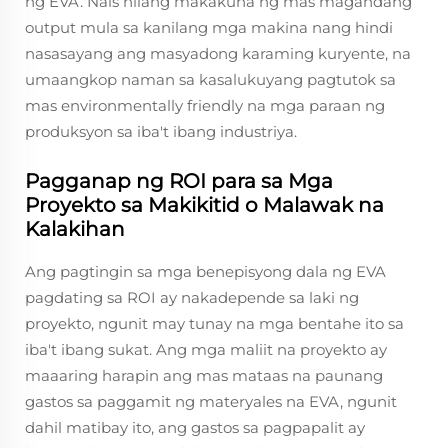
ng EVA. Nais nilang makakuha ng mas magandang
output mula sa kanilang mga makina nang hindi
nasasayang ang masyadong karaming kuryente, na
umaangkop naman sa kasalukuyang pagtutok sa
mas environmentally friendly na mga paraan ng
produksyon sa iba't ibang industriya.
Pagganap ng ROI para sa Mga
Proyekto sa Makikitid o Malawak na
Kalakihan
Ang pagtingin sa mga benepisyong dala ng EVA
pagdating sa ROI ay nakadepende sa laki ng
proyekto, ngunit may tunay na mga bentahe ito sa
iba't ibang sukat. Ang mga maliit na proyekto ay
maaaring harapin ang mas mataas na paunang
gastos sa paggamit ng materyales na EVA, ngunit
dahil matibay ito, ang gastos sa pagpapalit ay