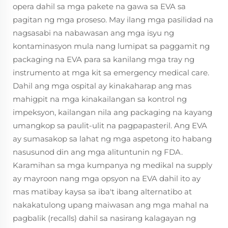
opera dahil sa mga pakete na gawa sa EVA sa
pagitan ng mga proseso. May ilang mga pasilidad na
nagsasabi na nabawasan ang mga isyu ng
kontaminasyon mula nang lumipat sa paggamit ng
packaging na EVA para sa kanilang mga tray ng
instrumento at mga kit sa emergency medical care.
Dahil ang mga ospital ay kinakaharap ang mas
mahigpit na mga kinakailangan sa kontrol ng
impeksyon, kailangan nila ang packaging na kayang
umangkop sa paulit-ulit na pagpapasteril. Ang EVA
ay sumasakop sa lahat ng mga aspetong ito habang
nasusunod din ang mga alituntunin ng FDA.
Karamihan sa mga kumpanya ng medikal na supply
ay mayroon nang mga opsyon na EVA dahil ito ay
mas matibay kaysa sa iba't ibang alternatibo at
nakakatulong upang maiwasan ang mga mahal na
pagbalik (recalls) dahil sa nasirang kalagayan ng