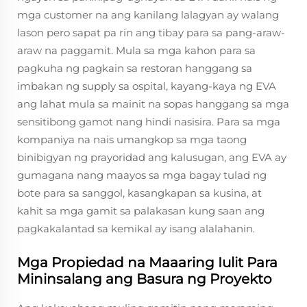
mga customer na ang kanilang lalagyan ay walang
lason pero sapat pa rin ang tibay para sa pang-araw-
araw na paggamit. Mula sa mga kahon para sa
pagkuha ng pagkain sa restoran hanggang sa
imbakan ng supply sa ospital, kayang-kaya ng EVA
ang lahat mula sa mainit na sopas hanggang sa mga
sensitibong gamot nang hindi nasisira. Para sa mga
kompaniya na nais umangkop sa mga taong
binibigyan ng prayoridad ang kalusugan, ang EVA ay
gumagana nang maayos sa mga bagay tulad ng
bote para sa sanggol, kasangkapan sa kusina, at
kahit sa mga gamit sa palakasan kung saan ang
pagkakalantad sa kemikal ay isang alalahanin.
Mga Propiedad na Maaaring Iulit Para
Mininsalang ang Basura ng Proyekto