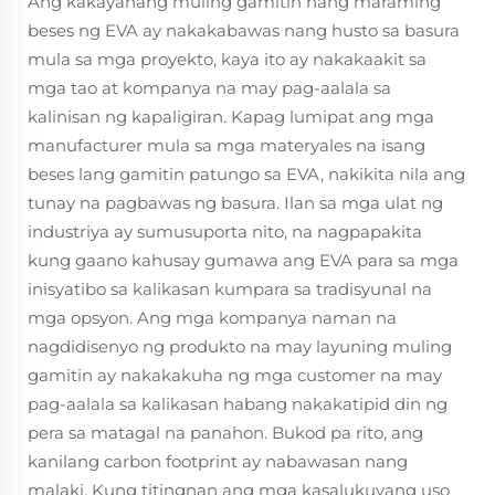
Ang kakayahang muling gamitin nang maraming
beses ng EVA ay nakakabawas nang husto sa basura
mula sa mga proyekto, kaya ito ay nakakaakit sa
mga tao at kompanya na may pag-aalala sa
kalinisan ng kapaligiran. Kapag lumipat ang mga
manufacturer mula sa mga materyales na isang
beses lang gamitin patungo sa EVA, nakikita nila ang
tunay na pagbawas ng basura. Ilan sa mga ulat ng
industriya ay sumusuporta nito, na nagpapakita
kung gaano kahusay gumawa ang EVA para sa mga
inisyatibo sa kalikasan kumpara sa tradisyunal na
mga opsyon. Ang mga kompanya naman na
nagdidisenyo ng produkto na may layuning muling
gamitin ay nakakakuha ng mga customer na may
pag-aalala sa kalikasan habang nakakatipid din ng
pera sa matagal na panahon. Bukod pa rito, ang
kanilang carbon footprint ay nabawasan nang
malaki. Kung titingnan ang mga kasalukuyang uso