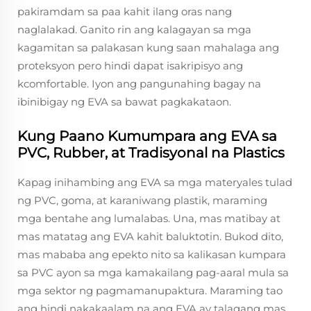
pakiramdam sa paa kahit ilang oras nang
naglalakad. Ganito rin ang kalagayan sa mga
kagamitan sa palakasan kung saan mahalaga ang
proteksyon pero hindi dapat isakripisyo ang
kcomfortable. Iyon ang pangunahing bagay na
ibinibigay ng EVA sa bawat pagkakataon.
Kung Paano Kumumpara ang EVA sa
PVC, Rubber, at Tradisyonal na Plastics
Kapag inihambing ang EVA sa mga materyales tulad
ng PVC, goma, at karaniwang plastik, maraming
mga bentahe ang lumalabas. Una, mas matibay at
mas matatag ang EVA kahit baluktotin. Bukod dito,
mas mababa ang epekto nito sa kalikasan kumpara
sa PVC ayon sa mga kamakailang pag-aaral mula sa
mga sektor ng pagmamanupaktura. Maraming tao
ang hindi nakakaalam na ang EVA ay talagang mas