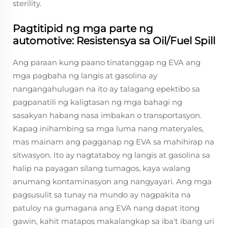
sterility.
Pagtitipid ng mga parte ng
automotive: Resistensya sa Oil/Fuel Spill
Ang paraan kung paano tinatanggap ng EVA ang
mga pagbaha ng langis at gasolina ay
nangangahulugan na ito ay talagang epektibo sa
pagpanatili ng kaligtasan ng mga bahagi ng
sasakyan habang nasa imbakan o transportasyon.
Kapag inihambing sa mga luma nang materyales,
mas mainam ang pagganap ng EVA sa mahihirap na
sitwasyon. Ito ay nagtataboy ng langis at gasolina sa
halip na payagan silang tumagos, kaya walang
anumang kontaminasyon ang nangyayari. Ang mga
pagsusulit sa tunay na mundo ay nagpakita na
patuloy na gumagana ang EVA nang dapat itong
gawin, kahit matapos makalangkap sa iba't ibang uri