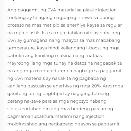
Ang paggamit ng EVA material sa plastic injection
molding ay talagang nagpapaginhawa sa buong
proseso na mas matipid sa enerhiya kaysa sa regular
na mga plastik. Isa sa mga dahilan nito ay dahil ang
EVA ay gumagana nang maayos sa mas mababang
temperatura, kaya hindi kailangang i-boost ng mga
pabrika ang kanilang makina nang mataas.
Mayroong ilang mga tunay na datos na nagpapakita
na ang mga manufacturer na nagbago sa paggamit
ng EVA materials ay nakakita ng pagbaba ng
kanilang gastusin sa enerhiya ng mga 20%. Ang mga
ganitong uri ng pagtitipid ay nagiging totoong
perang na-save para sa mga negosyo habang
sinusuportahan din ang mas berdeng paraan ng
pagmamanupaktura. Marami nang injection
molding shop ang nagbabago ngayon sa paggamit