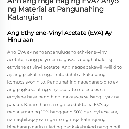
Ano ang mga Bag ng EVA? Anyo
ng Material at Pangunahing
Katangian
Ang Ethylene-Vinyl Acetate (EVA) Ay
Hinulaan
Ang EVA ay nangangahulugang ethylene-vinyl
acetate, isang polymer na gawa sa paghahalo ng
ethylene at vinyl acetate. Ang nagpapakawili-wili dito
ay ang pisikal na ugali nito dahil sa kakaibang
komposisyon nito. Pangunahing nagaganap dito ay
ang pagkakalat ng vinyl acetate molecules sa
ethylene base nang hindi nakaayos sa isang tiyak na
paraan. Karamihan sa mga produkto na EVA ay
naglalaman ng 10% hanggang 50% na vinyl acetate,
na nagbibigay sa mga ito ng mga katangiang
hinahanap natin tulad ng pagkakabukod nang hindi