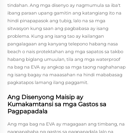
tindahan. Ang mga disenyo ay nagmumula sa iba't
ibang paraan upang gamitin ang katangiang ito na
hindi pinapapasok ang tubig, lalo na sa mga
sitwasyon kung saan ang pagbabasa ay isang
problema. Kung ang isang tao ay kailangan
pangalagaan ang kanyang telepono habang nasa
beach o nais protektahan ang mga sapatos sa takbo
habang biglang umuulan, tila ang mga waterproof
na bag na EVA ay angkop sa mga taong naghahanap
ng isang bagay na maaasahan na hindi mababasag
pagkatapos lamang ilang paggamit.
Ang Disenyong Maisip ay
Kumakamtansi sa mga Gastos sa
Pagpapadala
Ang mga bag na EVA ay magagaan ang timbang, na
nagpapababa ng gastos sa pagpapadala lalo na