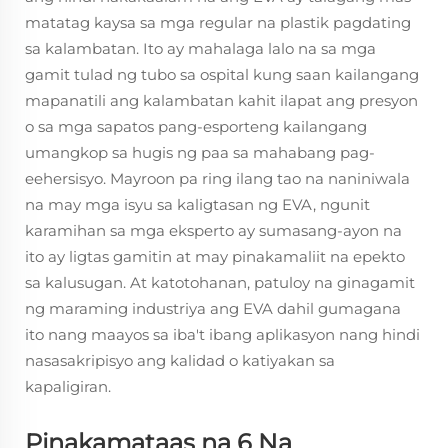
matatag kaysa sa mga regular na plastik pagdating
sa kalambatan. Ito ay mahalaga lalo na sa mga
gamit tulad ng tubo sa ospital kung saan kailangang
mapanatili ang kalambatan kahit ilapat ang presyon
o sa mga sapatos pang-esporteng kailangang
umangkop sa hugis ng paa sa mahabang pag-
eehersisyo. Mayroon pa ring ilang tao na naniniwala
na may mga isyu sa kaligtasan ng EVA, ngunit
karamihan sa mga eksperto ay sumasang-ayon na
ito ay ligtas gamitin at may pinakamaliit na epekto
sa kalusugan. At katotohanan, patuloy na ginagamit
ng maraming industriya ang EVA dahil gumagana
ito nang maayos sa iba't ibang aplikasyon nang hindi
nasasakripisyo ang kalidad o katiyakan sa
kapaligiran.
Pinakamataas na 6 Na