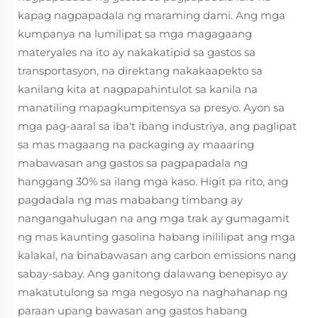
kapag nagpapadala ng maraming dami. Ang mga
kumpanya na lumilipat sa mga magagaang
materyales na ito ay nakakatipid sa gastos sa
transportasyon, na direktang nakakaapekto sa
kanilang kita at nagpapahintulot sa kanila na
manatiling mapagkumpitensya sa presyo. Ayon sa
mga pag-aaral sa iba't ibang industriya, ang paglipat
sa mas magaang na packaging ay maaaring
mabawasan ang gastos sa pagpapadala ng
hanggang 30% sa ilang mga kaso. Higit pa rito, ang
pagdadala ng mas mababang timbang ay
nangangahulugan na ang mga trak ay gumagamit
ng mas kaunting gasolina habang inililipat ang mga
kalakal, na binabawasan ang carbon emissions nang
sabay-sabay. Ang ganitong dalawang benepisyo ay
makatutulong sa mga negosyo na naghahanap ng
paraan upang bawasan ang gastos habang