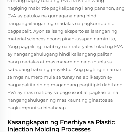
sa isang bagay tulad ng PVC na karaniwang
nagiging mabrittle pagkalipas ng ilang panahon, ang
EVA ay patuloy na gumagana nang hindi
nangangailangan ng madalas na pagkumpuni o
pagpapalit. Ayon sa isang eksperto sa larangan ng
material sciences noong pinag-usapan namin ito,
"Ang pagpili ng matibay na materyales tulad ng EVA
ay nangangahulugang hindi kailangang palitan
nang madalas at mas maraming naipupunla sa
kabuuang haba ng proyekto." Ang pagtingin naman
sa mga numero mula sa tunay na aplikasyon ay
nagpapakita rin ng magandang pagtitipid dahil ang
EVA ay mas matibay sa pagsusuot at pagkasira, na
nangangahulugan ng mas kaunting ginastos sa
pagkumpuni sa hinaharap.
Kasangkapan ng Enerhiya sa Plastic
Injection Molding Processes