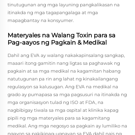
tinutugunan ang mga layuning pangkalikasan na
itinakda ng mga tagapangalaga at mga
mapagbantay na konsyumer.
Materyales na Walang Toxin para sa
Pag-aayos ng Pagkain & Medikal
Dahil ang EVA ay walang nakakapinsalang sangkap,
maaari itong gamitin nang ligtas sa paghawak ng
pagkain at sa mga medikal na kagamitan habang
natutugunan pa rin ang lahat ng kinakailangang
regulasyon sa kalusugan. Ang EVA na medikal na
grado ay pumapasa sa mga pagsusuri na itinakda ng
mga organisasyon tulad ng ISO at FDA, na
nagbibigay tiwala sa mga ospital at klinika kapag
pipili ng mga materyales para sa kagamitang
medikal. Ang mga negosyo sa pagkain ay lumiliko na
ngayon sa pakikipag-ugnayan sa EVA dahil nais ng