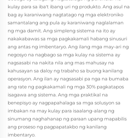
kulay para sa iba't ibang uri ng produkto. Ang asul na
bag ay karaniwang nagtatago ng mga elektroniko
samantalang ang pula ay karaniwang naglalaman
ng mga damit. Ang simpleng sistema na ito ay
nakakabawas sa mga pagkakamali habang sinusuri
ang antas ng imbentaryo. Ang ilang mga may-ari ng
negosyo na nagbago sa mga kulay na sistema ay
nagsasabi na nakita nila ang mas mahusay na
kahusayan sa daloy ng trabaho sa buong kanilang
operasyon. Ang ilan ay nagsasabi pa nga na bumaba
ang rate ng pagkakamali ng mga 30% pagkatapos
isagawa ang sistema. Ang mga praktikal na
benepisyo ay nagpapahalaga sa mga solusyon sa
imbakan na may kulay para isaalang-alang ng
sinumang naghahanap ng paraan upang mapabilis
ang proseso ng pagpapatakbo ng kanilang
imbentaryo.