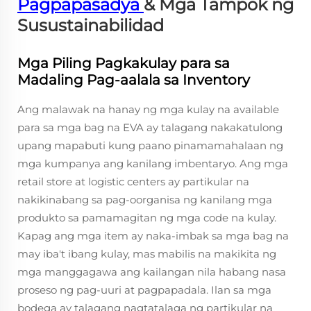
Pagpapasadya
& Mga Tampok ng
Susustainabilidad
Mga Piling Pagkakulay para sa
Madaling Pag-aalala sa Inventory
Ang malawak na hanay ng mga kulay na available
para sa mga bag na EVA ay talagang nakakatulong
upang mapabuti kung paano pinamamahalaan ng
mga kumpanya ang kanilang imbentaryo. Ang mga
retail store at logistic centers ay partikular na
nakikinabang sa pag-oorganisa ng kanilang mga
produkto sa pamamagitan ng mga code na kulay.
Kapag ang mga item ay naka-imbak sa mga bag na
may iba't ibang kulay, mas mabilis na makikita ng
mga manggagawa ang kailangan nila habang nasa
proseso ng pag-uuri at pagpapadala. Ilan sa mga
bodega ay talagang nagtatalaga ng partikular na