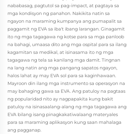
nababasag, pagtutol sa pag-impact, at pagtaya sa
mga kondisyon ng panahon. Nakikita natin sa
ngayon na maraming kumpanya ang pumapalit sa
paggamit ng EVA sa iba't ibang larangan. Ginagamit
ito ng mga tagagawa ng kotse para sa mga panloob
na bahagi, umaasa dito ang mga ospital para sa ilang
kagamitan sa medikal, at isinasama ito ng mga
tagagawa ng tela sa kanilang mga damit. Tingnan
na lang natin ang mga pangang sapatos ngayon,
halos lahat ay may EVA sol para sa kaginhawaan.
Mayroon din ilang mga instrumento sa operasyon na
may bahaging gawa sa EVA. Ang patuloy na pagtaas
ng popularidad nito ay nagpapakita kung bakit
patuloy na isinasaalang-alang ng mga tagagawa ang
EVA bilang isang pinagkakatiwalaang materyales
para sa maraming aplikasyon kung saan mahalaga
ang pagganap.