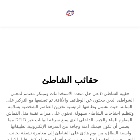
حقائب الشاطئ
حقيبة الشاطئ b هي حل متعدد الاستخدامات ومبتكر مصمم لمحبي
الشواطئ الذين يبحثون عن الوظائف والأناقة. تم تصنيعها مع التركيز على
المتانة، حيث تشمل وظائفها الرئيسية تخزين العناصر الشخصية بسلامة
وتنظيم احتياجات الشاطئ بسهولة. تحتوي على ميزات تقنية مثل القماش
المقاوم للماء والجيب الداخلي الذي يمنع سرقة البيانات عبر RFID مما
يضمن أن تكون قيمتك آمنة وجافة من السرقة الإلكترونية. تطبيقاتها
واسعة النطاق، من يوم هادئ على الشاطئ إلى مغامرة نشطة بجانب
البحر. تصميم الحقيبة الذكي يتضمن عدة أقسام، وحزام كتف قابل للإزالة،