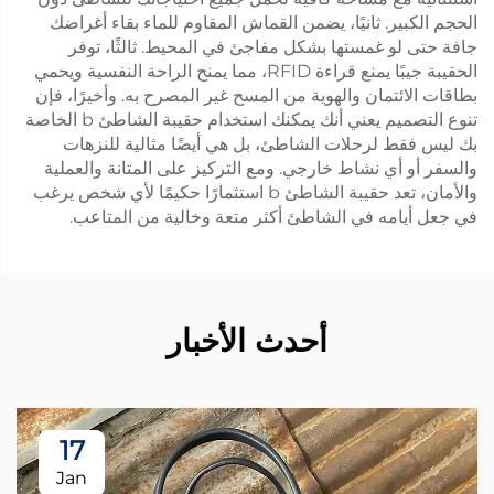
الحجم الكبير. ثانيًا، يضمن القماش المقاوم للماء بقاء أغراضك
جافة حتى لو غمستها بشكل مفاجئ في المحيط. ثالثًا، توفر
الحقيبة جيبًا يمنع قراءة RFID، مما يمنح الراحة النفسية ويحمي
بطاقات الائتمان والهوية من المسح غير المصرح به. وأخيرًا، فإن
تنوع التصميم يعني أنك يمكنك استخدام حقيبة الشاطئ b الخاصة
بك ليس فقط لرحلات الشاطئ، بل هي أيضًا مثالية للنزهات
والسفر أو أي نشاط خارجي. ومع التركيز على المتانة والعملية
والأمان، تعد حقيبة الشاطئ b استثمارًا حكيمًا لأي شخص يرغب
في جعل أيامه في الشاطئ أكثر متعة وخالية من المتاعب.
أحدث الأخبار
17
Jan