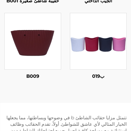
الجيب الداخلي
حقيبة شاطئ صغيرة B001
ب019
B009
تتمثل مزايا حقائب الشاطئ b في وضوحها وبساطتها، مما يجعلها
الخيار المثالي لأي عاشق للشواطئ. أولاً، تقدم الحقائب وظائف
استثنائية مع مساحة كافية لحمل جميع احتياجاتك للشاطئ دون