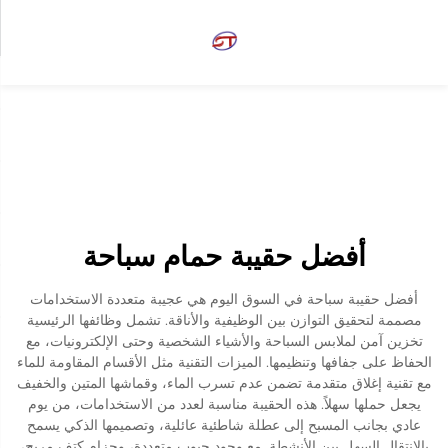
أفضل حقيبة حمام سباحة
أفضل حقيبة سباحة في السوق اليوم هي عجيبة متعددة الاستخدامات
مصممة لتحقيق التوازن بين الوظيفية والأناقة. تشمل وظائفها الرئيسية
تخزين آمن لملابس السباحة والأشياء الشخصية وحتى الإلكترونيات، مع
الحفاظ على جفافها وتنظيمها. الميزات التقنية مثل الأقسام المقاومة للماء
مع تقنية إغلاق متقدمة تضمن عدم تسرب الماء، وقماشها المتين والخفيف
يجعل حملها سهلاً. هذه الحقيبة مناسبة لعدد من الاستخدامات، من يوم
عادي بجانب المسبح إلى عطلة شاطئية عائلية، وتصميمها الذكي يسمح
بالانتقال السهل بين الأنشطة. مع وجود جيوب متعددة، وحزام كتف مريح،