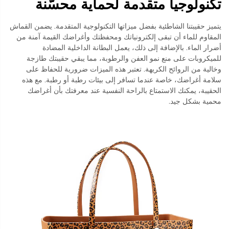
تكنولوجيا متقدمة لحماية محسّنة
يتميز حقيبتنا الشاطئية بفضل ميزاتها التكنولوجية المتقدمة. يضمن القماش
المقاوم للماء أن تبقى إلكترونياتك ومحفظتك وأغراضك القيمة آمنة من
أضرار الماء. بالإضافة إلى ذلك، يعمل البطانة الداخلية المضادة
للميكروبات على منع نمو العفن والرطوبة، مما يبقي حقيبتك طازجة
وخالية من الروائح الكريهة. تعتبر هذه الميزات ضرورية للحفاظ على
سلامة أغراضك، خاصة عندما تسافر إلى بيئات رطبة أو رطبة. مع هذه
الحقيبة، يمكنك الاستمتاع بالراحة النفسية عند معرفتك بأن أغراضك
محمية بشكل جيد.