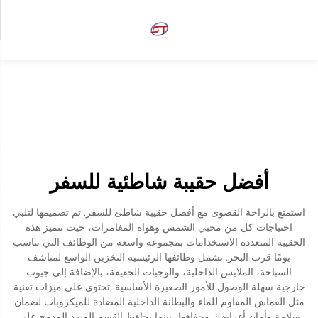
أفضل حقيبة شاطئية للسفر
استمتع بالراحة القصوى مع أفضل حقيبة شاطئ للسفر. تم تصميمها لتلبي
احتياجات كل من محبي الشمس وهواة المغامرات، حيث تتميز هذه
الحقيبة المتعددة الاستخدامات بمجموعة واسعة من الوظائف التي تناسب
يومًا قرب البحر. تشمل وظائفها الرئيسية التخزين الواسع لمناشف
السباحة، الملابس الداخلية، والوجبات الخفيفة، بالإضافة إلى جيوب
خارجية سهلة الوصول للأمور الصغيرة الأساسية. تحتوي على ميزات تقنية
مثل القماش المقاوم للماء والبطانة الداخلية المضادة للميكروبات لضمان
سلامة وأمان أغراضك وجفافها، بينما يحافظ القسم المبرد المدمج على