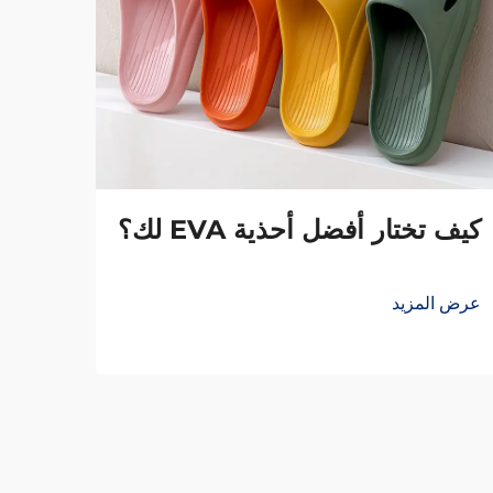
كيف تختار أفضل أحذية EVA لك؟
العد
عرض المزيد
عرض ا