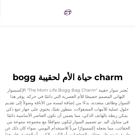
charm حياة الأم لحقيبة bogg
يُعتبر سوار حقيبة "The Mom Life Bogg Bag Charm" الإكسسوار
النهائي المصمم خصيصًا للأم العصرية التي دائمًا في حركة. يوفر هذا
السوار وظائف متعددة، بدءًا من إضافة لمسة من الأناقة وصولاً إلى تقديم
حلول عملية للأمهات المشغولات. متطور تقنيًا، يحتوي على جهاز تتبع ذكي
يمكن ربطه بالهاتف الذكي، مما يضمن أن تكون العناصر الأساسية دائمًا
في متناول اليد. تم تصميم السوار ليكون متوافقًا مع مجموعة متنوعة من
الحقائب، مما يجعله إكسسوارًا مرناً للاستخدام اليومي. سواء كان ذلك عن
طريق تثبيته على حقائب الحفاضات، أو الكيس الكبير، أو الحقيبة، فإن هذا