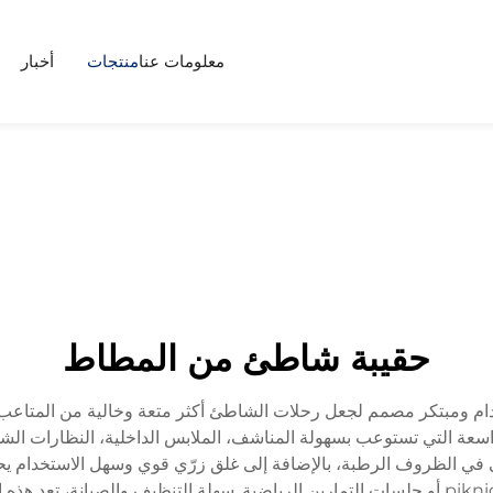
معلومات عنا
منتجات
أخبار
حقيبة شاطئ من المطاط
ام ومبتكر مصمم لجعل رحلات الشاطئ أكثر متعة وخالية من المتاعب. 
واسعة التي تستوعب بسهولة المناشف، الملابس الداخلية، النظارات الشم
في الظروف الرطبة، بالإضافة إلى غلق زرّي قوي وسهل الاستخدام يحا
يسمح لها بأن تكون حقيبة أنيقة يمكن استخدامها في piknics أو جلسات التمارين الرياضية. سهلة الت