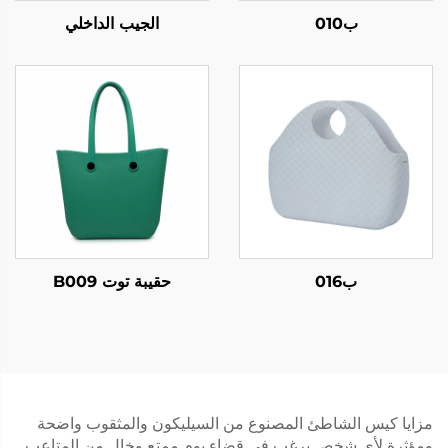
ب010
الجيب الداخلي
ب016
حقيبة توت B009
مزايا كيس الشاطئ المصنوع من السيليكون والمثقوب واضحة
ومؤثرة لأي شخص يرغب في قضاء يوم ممتع وخالٍ من المتاعب