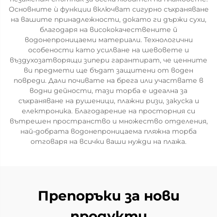
Основните ѝ функции включват сигурно съхраняване
на вашите принадлежности, докато ги държи сухи,
благодаря на висококачествените й
водонепроницаеми материали. Технологични
особености като усилване на шевовете и
въздухозатворящи зипери гарантират, че ценните
ви предмети ще бъдат защитени от воден
повреди. Дали почивате на брега или участвате в
водни дейности, тази торба е идеална за
съхраняване на рушеници, плажни ризи, закуска и
електроника. Благодарение на просторния си
вътрешен пространство и множество отделения,
най-добрата водонепроницаема пляжна торба
отговаря на всички ваши нужди на плажа.
Препоръки за нови
продукти