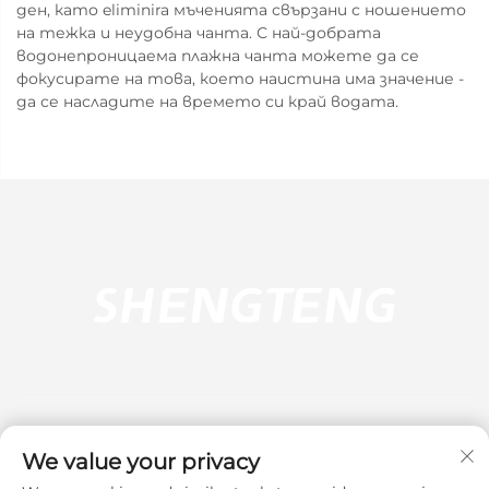
ден, като eliminira мъченията свързани с ношението
на тежка и неудобна чанта. С най-добрата
водонепроницаема плажна чанта можете да се
фокусирате на това, което наистина има значение -
да се насладите на времето си край водата.
We value your privacy