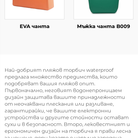
EVA чанта
Мъжка чанта B009
Най-добрият пляжов торбич waterproof
предлага множество предимства, които
подобряват вашия пляжов опит.
Първоначално, неговият водонепроницаем
дизайн защитава вашите принадлежности
от неочаквани плескания или разливане,
гарантирайки, че вашите електронни
устройства и другите стойности остават
сухи и в безопасност. Второ, лековестният и
ергономичен дизайн на торбича я прави лесна
за ношене, дори когато е напълно заредена,