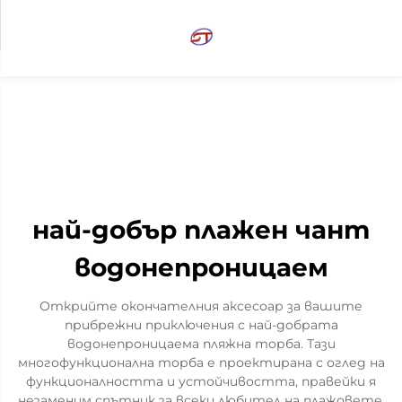
най-добър плажен чант
водонепроницаем
Открийте окончателния аксесоар за вашите
прибрежни приключения с най-добрата
водонепроницаема пляжна торба. Тази
многофункционална торба е проектирана с оглед на
функционалността и устойчивостта, правейки я
незаменим спътник за всеки любител на плажовете.