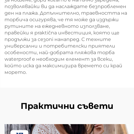
позволявайки ви да наслаждате безпроблемен
ден на плажа. Допълнително, траевността на
торбича осигурява, че тя може да издържи
рутините на ежедневното използване,
правейки я praktična инвестиция, която ще
продължи за сезoni нанапред. С техните
универсални и потребителски приятели
особености, най-добрата пляжова торба
waterproof е необходим елемент за всеки,
който иска да максимизира времето си край
морето.
Практични съвети