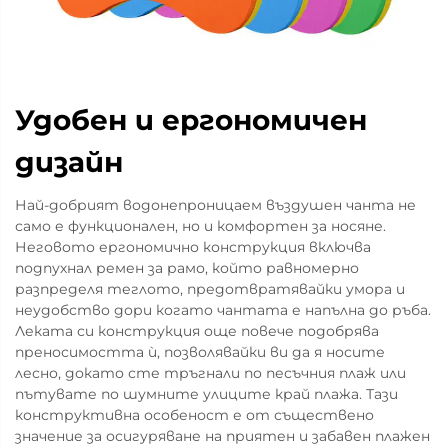
Удобен и ергономичен
дизайн
Най-добрият водонепроницаем въздушен чанта не
само е функционален, но и комфортен за носяне.
Неговото ергономично конструкция включва
подпухнал ремен за рамо, който равномерно
разпределя теглото, предотвратявайки умора и
неудобство дори когато чантата е напълна до ръба.
Леката си конструкция още повече подобрява
преносимостта ѝ, позволявайки ви да я носите
лесно, докато сте тръгнали по песъчния плаж или
пътувате по шумните улиците край плажа. Тази
конструктивна особеност е от съществено
значение за осигуряване на приятен и забавен плажен