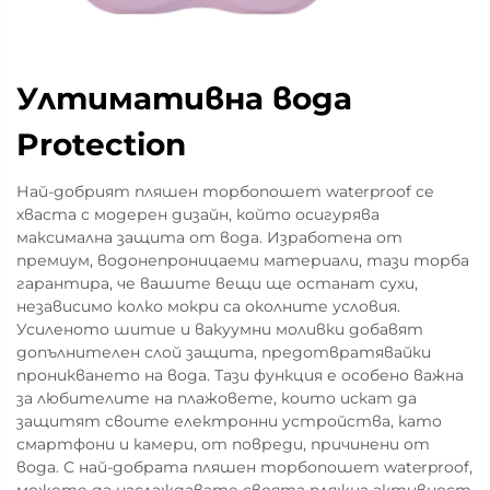
Ултимативна вода
Protection
Най-добрият пляшен торбопошет waterproof се
хваста с модерен дизайн, който осигурява
максимална защита от вода. Изработена от
премиум, водонепроницаеми материали, тази торба
гарантира, че вашите вещи ще останат сухи,
независимо колко мокри са околните условия.
Усиленото шитие и вакуумни моливки добавят
допълнителен слой защита, предотвратявайки
проникването на вода. Тази функция е особено важна
за любителите на плажовете, които искат да
защитят своите електронни устройства, като
смартфони и камери, от повреди, причинени от
вода. С най-добрата пляшен торбопошет waterproof,