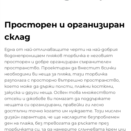
Просторен и организиран
склад
Една от най-отличаващите черти на най-добрия
водонепроницаем пляжов торбичка е неговият
просторен и добре организиран съхранителен
пространство. Проектиран да вместит всички
необходими ви неща за пляжа, тази торбичка
разполага с просторно вътрешно пространство,
което може да държи полсти, плажни костюми,
закуска и други неща. Освен това множеството
отсеки и джобове ви помагат да поддържате
нещата си организирани, правейки ги лесно
достъпни точно когато им нуждаете. Този мислен
дизайн гарантира, че ще насладите безпроблемен
ден на плажа, без тревогата да ръскате през
торбичката си, за да намерите слънчевата крем или