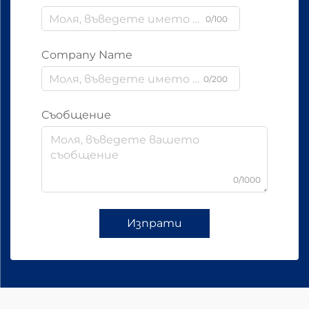
0/100
Company Name
0/200
Съобщение
0/1000
Изпрати