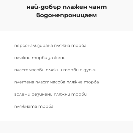
най-добър плажен чант
водонепроницаем
персонализирана пляжна торба
пляжни торби за жени
пластмасови пляжни торби с дупки
плетена пластмасова пляжна торба
големи резинени пляжни торби
пляжната торба