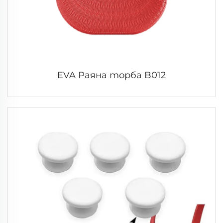
EVA Раяна торба B012