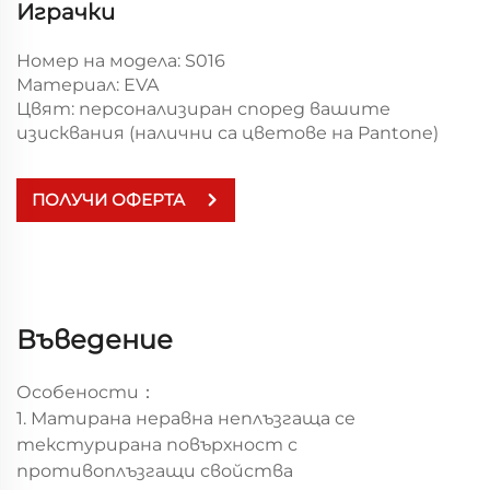
Играчки
Номер на модела: S016
Материал: EVA
Цвят: персонализиран според вашите
изисквания (налични са цветове на Pantone)
ПОЛУЧИ ОФЕРТА
Въведение
Особености：
1. Матирана неравна неплъзгаща се
текстурирана повърхност с
противоплъзгащи свойства